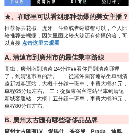
★、在哪里可以看到那种劲爆的美女主播？
推荐你去花椒、虎牙、斗鱼或者蝴蝶都可以，个人比
较推荐去蝴蝶，因为里面比较火辣还有你懂的哈，可
以直接
点击这里去观看
A. 清遠市到廣州市的最佳乘車路線
高鐵，廣州南到清遠 24分鍾##看你是到清遠哪裡
了，到清遠市區的話。一：從羅沖圍客運站坐車到清
遠新城客運站，大概十分鍾一班車，車費大概31元，
車程65分鍾左右。 二：從廣東省客運站坐車到清遠
新城客運站，大概十五分鍾一班車，車費大概36元，
車程80分鍾左右。
B. 廣州太古匯有哪些奢侈品品牌
廣州太古匯有LV、愛馬仕、香奈兒、Prada、迪奧。