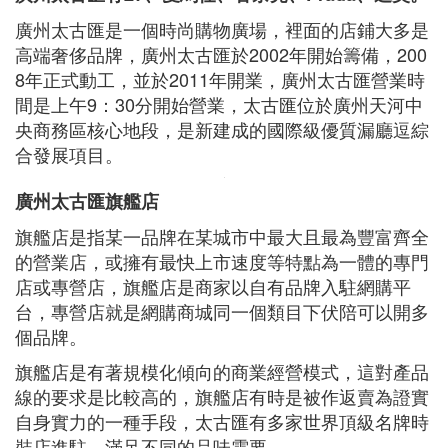
廣州太古匯是一個時尚購物廣場，裡面的店鋪大多是
高端奢侈品牌，廣州太古匯於2002年開始籌備，200
8年正式動工，並於2011年開業，廣州太古匯營業時
間是上午9：30分開始營業，太古匯位於廣州天河中
央商務區核心地段，是新建成的國際級優質漏廳逗綜
合發展項目。
廣州太古匯旗艦店
旗艦店是指某一品牌在某城市中最大且最為豐富齊全
的營業店，或擁有最快上市速度等特點為一體的專門
店或專營店，旗艦店是商家以自有品牌入駐網購平
台，專營店就是網購商城同一個類目下伏陪可以開多
個品牌。
旗艦店是有著規模化傾向的商業經營模式，這對產品
線的要求是比較高的，旗艦店有時是被作返賣為證實
自身實力的一種手段，太古匯有多家世界頂級名牌時
裝店進駐，滿足不同的品味需要。