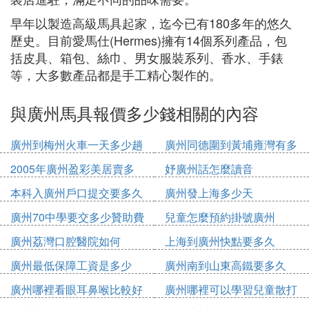
早年以製造高級馬具起家，迄今已有180多年的悠久
歷史。目前愛馬仕(Hermes)擁有14個系列產品，包
括皮具、箱包、絲巾、男女服裝系列、香水、手錶
等，大多數產品都是手工精心製作的。
與廣州馬具報價多少錢相關的內容
廣州到梅州火車一天多少趟
廣州同德圍到黃埔雍灣有多
少公里
2005年廣州盈彩美居賣多
妤廣州話怎麼讀音
少錢
本科入廣州戶口提交要多久
廣州發上海多少天
廣州70中學要交多少贊助費
兒童怎麼預約掛號廣州
廣州荔灣口腔醫院如何
上海到廣州快點要多久
廣州最低保障工資是多少
廣州南到山東高鐵要多久
2020
廣州哪裡看眼耳鼻喉比較好
廣州哪裡可以學習兒童散打