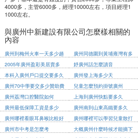
4000多，主管6000多，經理10000左右，項目經理1
1000左右。
與廣州中新建設有限公司怎麼樣相關的
內容
廣州到梅州火車一天多少趟
廣州同德圍到黃埔雍灣有多
少公里
2005年廣州盈彩美居賣多
妤廣州話怎麼讀音
少錢
本科入廣州戶口提交要多久
廣州發上海多少天
廣州70中學要交多少贊助費
兒童怎麼預約掛號廣州
廣州荔灣口腔醫院如何
上海到廣州快點要多久
廣州最低保障工資是多少
廣州南到山東高鐵要多久
2020
廣州哪裡看眼耳鼻喉比較好
廣州哪裡可以學習兒童散打
廣州市中考是怎麼考
大概廣州什麼時候才能摘下
口罩