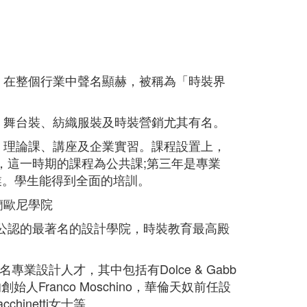
，在整個行業中聲名顯赫，被稱為「時裝界
、舞台裝、紡織服裝及時裝營銷尤其有名。
、理論課、講座及企業實習。課程設置上，
，這一時期的課程為公共課;第三年是專業
業。學生能得到全面的培訓。
馬蘭歐尼學院
公認的最著名的設計學院，時裝教育最高殿
專業設計人才，其中包括有Dolce & Gabb
的創始人Franco Moschino，華倫天奴前任設
chinetti女士等。