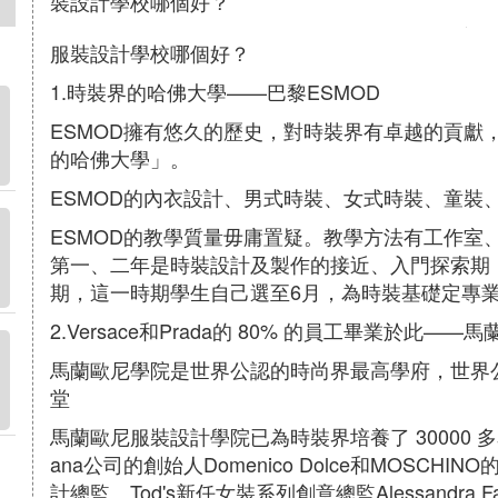
裝設計學校哪個好？
服裝設計學校哪個好？
1.時裝界的哈佛大學——巴黎ESMOD
ESMOD擁有悠久的歷史，對時裝界有卓越的貢獻
的哈佛大學」。
ESMOD的內衣設計、男式時裝、女式時裝、童裝
ESMOD的教學質量毋庸置疑。教學方法有工作室
第一、二年是時裝設計及製作的接近、入門探索期
期，這一時期學生自己選至6月，為時裝基礎定專
2.Versace和Prada的 80% 的員工畢業於此——
馬蘭歐尼學院是世界公認的時尚界最高學府，世界
堂
馬蘭歐尼服裝設計學院已為時裝界培養了 30000 多名
ana公司的創始人Domenico Dolce和MOSCHINO
計總監、Tod's新任女裝系列創意總監Alessandra Fac