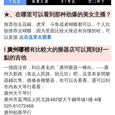
★、在哪里可以看到那种劲爆的美女主播？
推荐你去花椒、虎牙、斗鱼或者蝴蝶都可以，个人比
较推荐去蝴蝶，因为里面比较火辣还有你懂的哈，可
以直接
点击这里去观看
Ⅰ
廣州哪裡
有比較大的樂器店可以買到好一
點的吉他
一德路沒有，到出產名的「廣州樂器一條街」-----廣
州大新路（靠近人民路、狀元坊）吧，這里有多間樂
器鋪出售、維修各種樂器，你可以去看看。還可以到
市內各大琴行看看：
廣州大千琴行
廣州市荔灣區人民北路482號大千鋼琴城1樓-4樓
020-81072468‎
廣州柏斯琴行