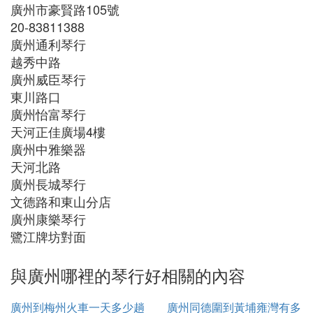
廣州市豪賢路105號
20-83811388
廣州通利琴行
越秀中路
廣州威臣琴行
東川路口
廣州怡富琴行
天河正佳廣場4樓
廣州中雅樂器
天河北路
廣州長城琴行
文德路和東山分店
廣州康樂琴行
鷺江牌坊對面
與廣州哪裡的琴行好相關的內容
廣州到梅州火車一天多少趟
廣州同德圍到黃埔雍灣有多