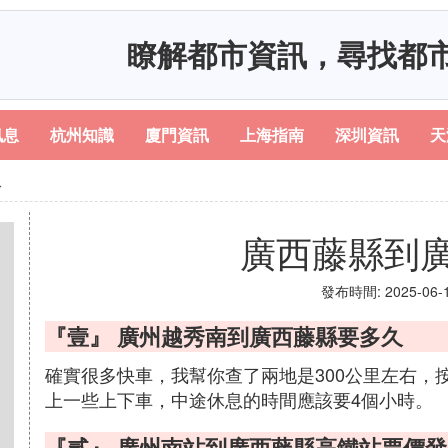
瞭解都市資訊，尋找都
訊息
杭州知識
廈門資訊
上海指南
深圳資訊
天
久
廣西藤縣到
發布時間: 2025-06-18
『壹』 廣州越秀南到廣西藤縣要多久
確實很多快車，我幫你查了兩地是300公里左右，按
上一些上下車，中途休息的時間應該要4個小時。
『貳』 廣州南站到廣西藤縣高鐵站票價