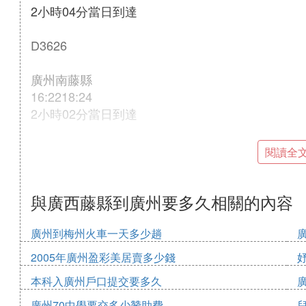
2小時04分當日到達
D3626
廣州南藤縣
16:2218:24
2小時02分當日到達
D3634
閱讀全
廣州南藤縣
18:0020:06
與廣西藤縣到廣州要多久相關的內容
2小時06分當日到達
廣州到梅州火車一天多少趟
D3646
2005年廣州盈彩美居賣多少錢
本科入廣州戶口提交要多久
廣州南藤縣
19:1521:17
廣州70中學要交多少贊助費