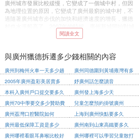
廣州城市發展比較緩慢，它變成了一個城中村，但因
為地理位置的原因，它變成了廣州最窮的城中村，不
過隨著廣州城市步伐的加快和經濟速度的增長，獵德
村也水漲船高了。2007年的時候，廣州新城開始對城
中村進行改造，而獵德村恰好成為廣州第一個整體改
閱讀全文
造的城中村，為了安置搬遷居民，興建了37棟回遷
房，當地的村民們一下子就分得了好幾套回遷房，有
與廣州獵德拆遷多少錢相關的內容
的甚至分了十幾套房子，加上周邊城市化進程的加
快，村民的身價一下子就有了幾百、上千萬的資產
廣州到梅州火車一天多少趟
廣州同德圍到黃埔雍灣有多
了。
少公里
2.因為獵德村保留了大量具有嶺南水鄉特色的古民
2005年廣州盈彩美居賣多
妤廣州話怎麼讀音
居、古祠堂等，並形成了獨特的龍舟文化。在改造的
少錢
本科入廣州戶口提交要多久
廣州發上海多少天
過程中，在改造過程中也保留了其特色，環境優美宜
廣州70中學要交多少贊助費
兒童怎麼預約掛號廣州
居，再加上廣州城不斷快速發展，當地村民的房價那
是蹭蹭的往上漲，當地人隨便一套房子的價格都在幾
廣州荔灣口腔醫院如何
上海到廣州快點要多久
百萬以上，由此成為遠近聞名的「土豪村」。而且對
廣州最低保障工資是多少
廣州南到山東高鐵要多久
於多餘的房子，村民還用來出租，據說當地大部分的
2020
村民，光是收房租一年就可以收租金幾萬、甚至有幾
廣州哪裡看眼耳鼻喉比較好
廣州哪裡可以學習兒童散打