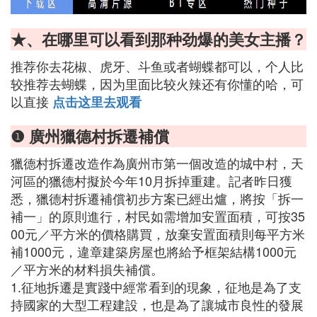
★、在哪里可以看到那种劲爆的美女主播？
推荐你去花椒、虎牙、斗鱼或者蝴蝶都可以，个人比
较推荐去蝴蝶，因为里面比较火辣还有你懂的哈，可
以直接
点击这里去观看
❶ 廣州獵德村拆遷補償
獵德村拆遷改造作為廣州市第一個改造的城中村，天
河區的獵德村擬於今年10月拆掉重建。記者昨日獲
悉，獵德村拆遷補償初步方案已經出爐，將按「拆一
補一」的原則進行，村民如需增加安置面積，可按35
00元／平方米的價格購買，放棄安置面積則每平方米
補1000元，違章建築房屋也將給予框架結構1000元
／平方米的材料損失補償。
1.征地拆遷是實踐中經常看到的現象，征地是為了支
持國家的大型工程建設，也是為了讓城市良性的發展