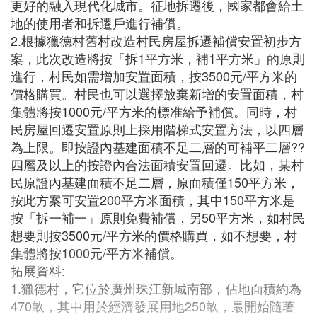
更好的融入現代化城市。征地拆遷後，國家都會給土
地的使用者和拆遷戶進行補償。
2.根據獵德村舊村改造村民房屋拆遷補償安置初步方
案，此次改造將按「拆1平方米，補1平方米」的原則
進行，村民如需增加安置面積，按3500元/平方米的
價格購買。村民也可以選擇放棄新增的安置面積，村
集體將按1000元/平方米的標准給予補償。同時，村
民房屋回遷安置原則上採用階梯式安置方法，以四層
為上限。即按證內基建面積不足二層的可補平二層??
四層及以上的按證內合法面積安置回遷。比如，某村
民原證內基建面積不足二層，原面積僅150平方米，
按此方案可安置200平方米面積，其中150平方米是
按「拆一補一」原則免費補償，另50平方米，如村民
想要則按3500元/平方米的價格購買，如不想要，村
集體將按1000元/平方米補償。
拓展資料:
1.獵德村，它位於廣州珠江新城南部，佔地面積約為
470畝，其中用於經濟發展用地250畝，最開始隨著