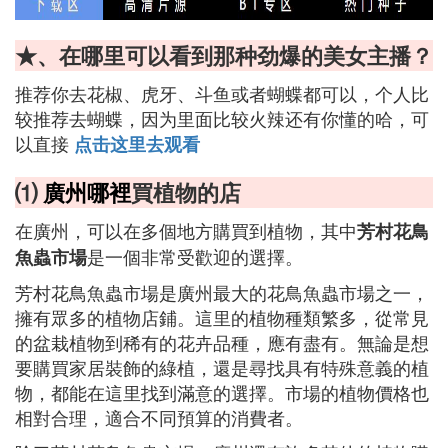
★、在哪里可以看到那种劲爆的美女主播？
推荐你去花椒、虎牙、斗鱼或者蝴蝶都可以，个人比
较推荐去蝴蝶，因为里面比较火辣还有你懂的哈，可
以直接
点击这里去观看
⑴
廣州哪裡
買植物的店
在廣州，可以在多個地方購買到植物，其中
芳村花鳥
是一個非常受歡迎的選擇。
魚蟲市場
芳村花鳥魚蟲市場是廣州最大的花鳥魚蟲市場之一，
擁有眾多的植物店鋪。這里的植物種類繁多，從常見
的盆栽植物到稀有的花卉品種，應有盡有。無論是想
要購買家居裝飾的綠植，還是尋找具有特殊意義的植
物，都能在這里找到滿意的選擇。市場的植物價格也
相對合理，適合不同預算的消費者。