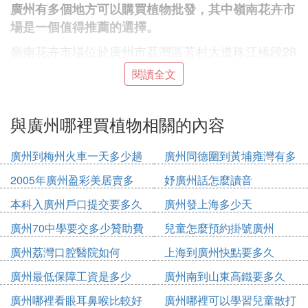
廣州有多個地方可以購買植物批發，其中嶺南花卉市
場是一個值得推薦的選擇。
嶺南花卉市場位於廣州市荔灣區芳村大道珠江橋段28
號，是廣州乃至廣東省內最大的花卉市場之一。該市
閱讀全文
場佔地4萬多平方米，設有眾多鋪面和攤位，是花
卉、植物批發的集散地。市場內劃分為多個區域，包
括玫瑰區、菊花區、雲南花區、劍蘭區、蔭生植物
與廣州哪裡買植物相關的內容
區、盆景區等，涵蓋了各種鮮切花、盆栽植物、觀葉
植物、多肉植物等，品種豐富多樣。此外，市場還兼
廣州到梅州火車一天多少趟
廣州同德圍到黃埔雍灣有多
營園林綠化用品，為采購者提供一站式服務。
少公里
2005年廣州盈彩美居賣多
妤廣州話怎麼讀音
嶺南花卉市場的開放時間較為特殊，分為下午和凌晨
少錢
本科入廣州戶口提交要多久
廣州發上海多少天
兩個時段，以適應不同花商和采購者的需求。下午時
廣州70中學要交多少贊助費
兒童怎麼預約掛號廣州
段主要是鮮切花區的交易時間，而凌晨時段則是為了
滿足早市和外地花商的需求。這種靈活的開放時間使
廣州荔灣口腔醫院如何
上海到廣州快點要多久
得市場能夠持續保持高人氣和交易量。
廣州最低保障工資是多少
廣州南到山東高鐵要多久
對於想要批發植物的采購者來說，嶺南花卉市場不僅
2020
廣州哪裡看眼耳鼻喉比較好
廣州哪裡可以學習兒童散打
提供了豐富的植物品種選擇，還具備價格優勢。由於