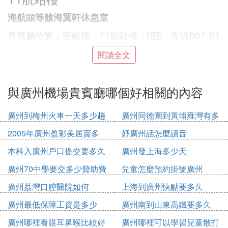
海航頭等艙海翼軒休息室
貴賓廳位置：安檢後，T1航站樓，B區，靠近B07-B1
0/B214-B223登機口(過安檢後右轉)
閱讀全文
使用時間：機場服務時間是：06:00-21:00
使用流程：先在銀聯公眾號上使用銀聯白金卡1元購
與廣州機場貴賓廳哪個好相關的內容
買貴賓廳使用權益，按照下圖流程來操作，目前休息
室調整到過安檢後配置更好的頭等艙休息室。
廣州到梅州火車一天多少趟
廣州同德圍到黃埔雍灣有多
如何購買銀聯1元CIP：
少公里
2005年廣州盈彩美居賣多
妤廣州話怎麼讀音
1、持有人任意銀行銀聯白金卡
少錢
本科入廣州戶口提交要多久
廣州發上海多少天
2、通過下面路徑購買銀聯機場貴賓廳權益
廣州70中學要交多少贊助費
兒童怎麼預約掛號廣州
銀聯1元機場貴賓廳購買流程
廣州荔灣口腔醫院如何
上海到廣州快點要多久
3、購買成功後會有驗證碼(一定要提前購買)，拿著驗
廣州最低保障工資是多少
廣州南到山東高鐵要多久
證碼來到白雲T1機場出發大廳16號門進門右側約10
2020
廣州哪裡看眼耳鼻喉比較好
廣州哪裡可以學習兒童散打
米處的16號門機場通會員接待中心驗證後使用。