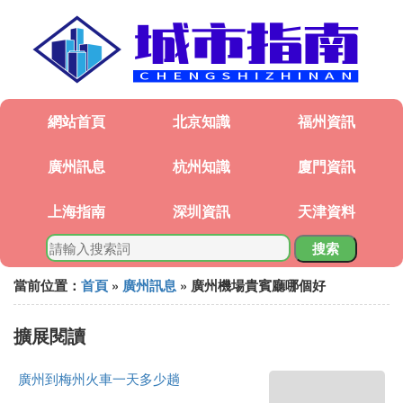
網站首頁
北京知識
福州資訊
廣州訊息
杭州知識
廈門資訊
上海指南
深圳資訊
天津資料
搜索
當前位置：
首頁
»
廣州訊息
» 廣州機場貴賓廳哪個好
擴展閱讀
廣州到梅州火車一天多少趟