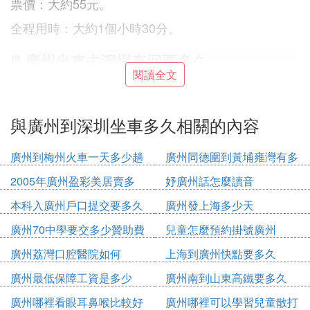
票價：大約55元。
全程用時：大約1個小時30分。
Ⅲ 廣州坐車去深圳來回要多久
閱讀全文
坐高鐵的話比較快，來回差不多一個半小時，汽車比
較慢，來回可能要6個小時差不多。單純在車上的時
間，加上買票等車這一些還要久一點
與廣州到深圳坐車多久相關的內容
Ⅳ 廣州到
深圳多少
公里路
廣州到梅州火車一天多少趟
廣州同德圍到黃埔雍灣有多
少公里
147公里。
2005年廣州盈彩美居賣多
妤廣州話怎麼讀音
廣州到深圳的距離是147公里。騎摩托車50公里/小時
少錢
本科入廣州戶口提交要多久
廣州發上海多少天
要2小時56分鍾；駕駛汽車80公里/小時要1小時50分
廣州70中學要交多少贊助費
兒童怎麼預約掛號廣州
鍾；坐火車150公里/小時要58分鍾；坐高鐵250公里/
小時要35分鍾；坐飛機800公里/小時要11分鍾。
廣州荔灣口腔醫院如何
上海到廣州快點要多久
廣州是廣東省省會、國家中心城市、超大城市、南部
廣州最低保障工資是多少
廣州南到山東高鐵要多久
戰區司令部駐地。是國務院定位的國際大都市、國際
2020
商貿中心、國際綜合交通樞紐、國家綜合性門戶城
廣州哪裡看眼耳鼻喉比較好
廣州哪裡可以學習兒童散打