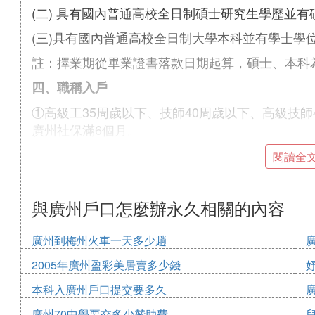
(二) 具有國內普通高校全日制碩士研究生學歷並有
(三)具有國內普通高校全日制大學本科並有學士學
註：擇業期從畢業證書落款日期起算，碩士、本科
四、職稱入戶
①高級工35周歲以下、技師40周歲以下、高級技
廣州社保滿6個月。
②專業技術人員職業資格入戶，中級職稱40周歲以
閱讀全
月，高級職稱50周歲以下（要求目錄內工種），廣
目前現最易考過的中級職稱證書有：
與廣州戶口怎麼辦永久相關的內容
1.《系統集成項目管理工程師》
廣州到梅州火車一天多少趟
不限學歷+年齡在40周歲內+連續繳滿社保6個月
2005年廣州盈彩美居賣多少錢
屬於計算機軟考，考兩科，一科選擇題+一科案例
本科入廣州戶口提交要多久
2.《中級經濟師》
廣州70中學要交多少贊助費