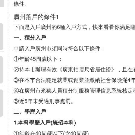
條件。
廣州落戶的條件1
下面是入戶廣州的6種入戶方式，快來看看你滿足
一、積分入戶
申請入戶廣州市須同時符合以下條件：
①年齡45周歲以下；
②持本市辦理有效《廣東拍瞎尺省居住證》，且在
③在本市合法穩定就業或創業並繳納社會保險滿4
④在廣州市來穗人員積分制服務管理信息系統核定積
⑤近5年未受過刑事處罰。
二、學歷入戶
1.本科學歷入戶(統招本科)
①年齡在40周歲以下(含40周歲)