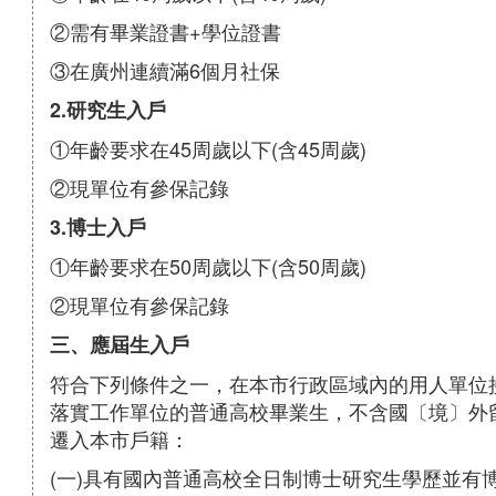
②需有畢業證書+學位證書
③在廣州連續滿6個月社保
2.研究生入戶
①年齡要求在45周歲以下(含45周歲)
②現單位有參保記錄
3.博士入戶
①年齡要求在50周歲以下(含50周歲)
②現單位有參保記錄
三、應屆生入戶
符合下列條件之一，在本市行政區域內的用人單位
落實工作單位的普通高校畢業生，不含國〔境〕外
遷入本市戶籍：
(一)具有國內普通高校全日制博士研究生學歷並有