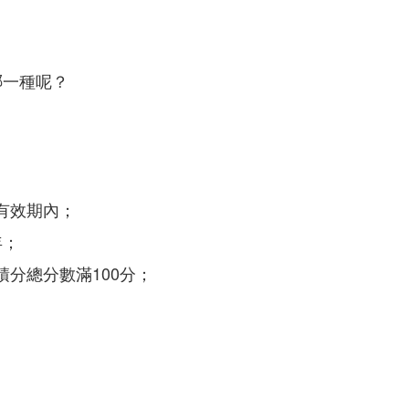
哪一種呢？
有效期內；
年；
分總分數滿100分；