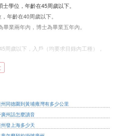
碩士學位，年齡在45周歲以下。
位，年齡在40周歲以下。
為畢業兩年內，博士為畢業五年內。
師45周歲以下，入戶（均要求目錄內工種），
下（要求目錄內工種）；廣州社保滿6個
文
州社保滿一個月。
廣州同德圍到黃埔雍灣有多少公里
，考過即可入戶廣州！
妤廣州話怎麼讀音
分析題。
廣州發上海多少天
兒童怎麼預約掛號廣州