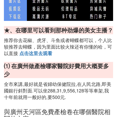
★、在哪里可以看到那种劲爆的美女主播？
推荐你去花椒、虎牙、斗鱼或者蝴蝶都可以，个人比
较推荐去蝴蝶，因为里面比较火辣还有你懂的哈，可
以直接
点击这里去观看
⑴ 在廣州做產檢哪家醫院好費用大概要多
少
全市來講,最好就是省婦幼保健院拉,在人民北路,即美
國銀行斜對面.可以坐288,31,9,556,128等等車架,我
十年前就用一般好的,要500元.
與廣州天河區免費產檢卷在哪個醫院相