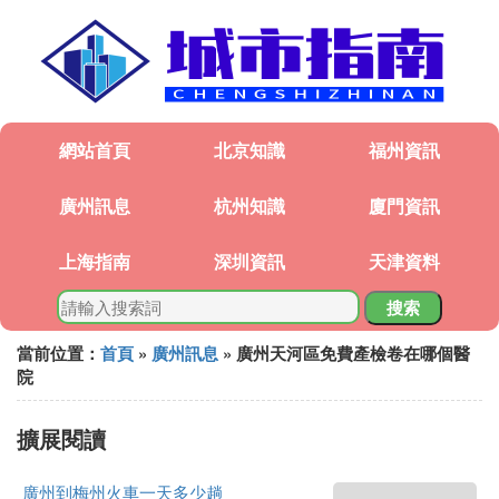
網站首頁
北京知識
福州資訊
廣州訊息
杭州知識
廈門資訊
上海指南
深圳資訊
天津資料
搜索
當前位置：
首頁
»
廣州訊息
» 廣州天河區免費產檢卷在哪個醫
院
擴展閱讀
廣州到梅州火車一天多少趟