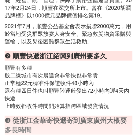
17年2月24日，順豐在深交所上市。曾在《2020胡潤
品牌榜》以1000億元品牌價值排名第19。
2021年7月，順豐公益基金會表示捐贈2000萬元，用
於當地受災群眾族宴人身安全、緊急救災物資采購與
運輸，以及災後困難群眾生活救助。
❷ 順豐快遞浙江紹興到廣州要多久
順豐有多種
般二線城市有次晨達會非常快也非常貴
正常種22元標准件保證收件48小時內
還有種四日件也叫順豐陸運般發出72小時內遲4天內
快遞
上時效都收件時間開始算指跨區域發貨情況
❸ 從浙江金華寄快遞寄到廣東廣州大概要
多長時間