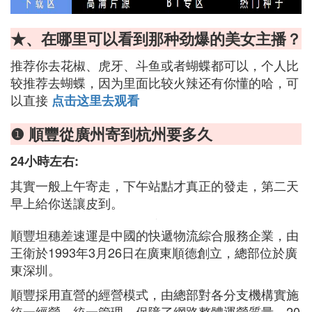
★、在哪里可以看到那种劲爆的美女主播？
推荐你去花椒、虎牙、斗鱼或者蝴蝶都可以，个人比
较推荐去蝴蝶，因为里面比较火辣还有你懂的哈，可
以直接
点击这里去观看
❶ 順豐從廣州寄到杭州要多久
24小時左右:
其實一般上午寄走，下午站點才真正的發走，第二天
早上給你送讓皮到。
順豐坦穗差速運是中國的快遞物流綜合服務企業，由
王衛於1993年3月26日在廣東順德創立，總部位於廣
東深圳。
順豐採用直營的經營模式，由總部對各分支機構實施
統一經營、統一管理，保障了網路整體運營質量。20