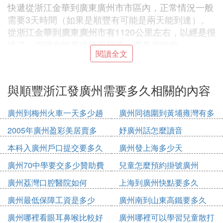
快遞從浙江金華到廣東廣州市市區內，正常情況一般
需要3天時間（如果是順豐有可能是兩天能到達）。
從浙江金華到廣東廣州市有1120公里左右，以經是很
遠了，但現在的高速路很發達，還是很快的。
閱讀全文
如果快遞從浙江金華到廣東廣州市市區內，在正常的
情況下一般需要3天時間，不會超過4天時間。
與順豐浙江發廣州需要多久相關的內容
只要收貨地址不太偏 快遞都會送到家的。服務比較
好的有順豐 （就是這個價格貴些），申通 圓通 中通
廣州到梅州火車一天多少趟
廣州同德圍到黃埔雍灣有多
現在臨近春節，快遞速度比較慢 大概在3-5天左右的
少公里
2005年廣州盈彩美居賣多
妤廣州話怎麼讀音
時間 順豐的話會快些。
少錢
本科入廣州戶口提交要多久
廣州發上海多少天
❹ 順豐快遞從 浙江杭州 到 廣州從化 需要
廣州70中學要交多少贊助費
兒童怎麼預約掛號廣州
多久
廣州荔灣口腔醫院如何
上海到廣州快點要多久
標准件是2天。。。經濟件大概3天。
廣州最低保障工資是多少
廣州南到山東高鐵要多久
❺ 浙江順豐寄到
廣州多久
2020
廣州哪裡看眼耳鼻喉比較好
廣州哪裡可以學習兒童散打