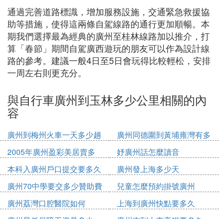
通過完善道路標識，增加服務設施，交通緊急救援協
助等措施，使得這兩條自駕線路的通行更加順暢。本
期我們選擇最為經典的廣州至桂林線路加以推介，打
算「春節」期間自駕廣西遊玩的朋友可以作為設計線
路的參考。建議一般4日至5日會玩得比較輕松，安排
一周左右則更充分。
與自行車廣州到玉林多少公里相關的內
容
廣州到梅州火車一天多少趟
廣州同德圍到黃埔雍灣有多
少公里
2005年廣州盈彩美居賣多
妤廣州話怎麼讀音
少錢
本科入廣州戶口提交要多久
廣州發上海多少天
廣州70中學要交多少贊助費
兒童怎麼預約掛號廣州
廣州荔灣口腔醫院如何
上海到廣州快點要多久