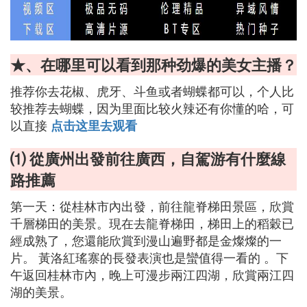
★、在哪里可以看到那种劲爆的美女主播？
推荐你去花椒、虎牙、斗鱼或者蝴蝶都可以，个人比
较推荐去蝴蝶，因为里面比较火辣还有你懂的哈，可
以直接
点击这里去观看
⑴ 從廣州出發前往廣西，自駕游有什麼線
路推薦
第一天：從桂林市內出發，前往龍脊梯田景區，欣賞
千層梯田的美景。現在去龍脊梯田，梯田上的稻穀已
經成熟了，您還能欣賞到漫山遍野都是金燦燦的一
片。 黃洛紅瑤寨的長發表演也是蠻值得一看的 。下
午返回桂林市內，晚上可漫步兩江四湖，欣賞兩江四
湖的美景。