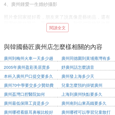
4、廣州鍾愛一生婚紗攝影
照片拿回家挺好看，朋友來了說真像是藝術品，還有
田園的風格照片，正好掛在卧室，和我們家的裝修風
閱讀全文
格很配。
5、廣州拾光映畫攝影工作室
與韓國藝匠廣州店怎麼樣相關的內容
選擇的是旅拍的方式，我們比較喜歡旅遊，很愛玩，
廣州到梅州火車一天多少趟
廣州同德圍到黃埔雍灣有多
但是一直沒有什麼時間去玩，正好拍攝照片一塊就去
少公里
2005年廣州盈彩美居賣多
妤廣州話怎麼讀音
旅遊了，滿意的體驗。
少錢
本科入廣州戶口提交要多久
廣州發上海多少天
二、廣州十大攝影店
廣州70中學要交多少贊助費
兒童怎麼預約掛號廣州
1、甜蜜海岸國際旅拍廣州店
廣州荔灣口腔醫院如何
上海到廣州快點要多久
廣州最低保障工資是多少
廣州南到山東高鐵要多久
拍攝出來的效果很滿意，今天給我們把成片送到家
2020
廣州哪裡看眼耳鼻喉比較好
廣州哪裡可以學習兒童散打
裡，還幫忙掛上了，簡直就是一條龍的服務，從咨詢