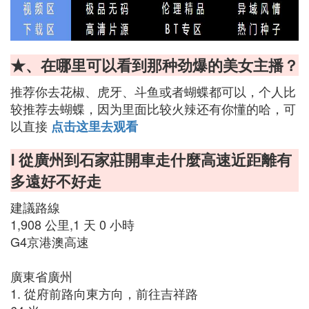
★、在哪里可以看到那种劲爆的美女主播？
推荐你去花椒、虎牙、斗鱼或者蝴蝶都可以，个人比
较推荐去蝴蝶，因为里面比较火辣还有你懂的哈，可
以直接
点击这里去观看
Ⅰ 從廣州到石家莊開車走什麼高速近距離有
多遠好不好走
建議路線
1,908 公里,1 天 0 小時
G4京港澳高速
廣東省廣州
1. 從府前路向東方向，前往吉祥路