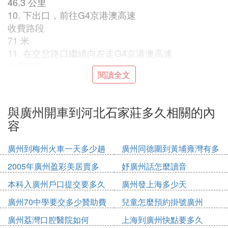
46.3 公里
10. 下出口，前往G4京港澳高速
收費路段
71 米
11. 在交岔路口繼續向左走G4京港澳高速
收費路段
閱讀全文
1,848 公里
12. 下槐鄭神 石家莊 出口，前往裕華東路
收費路段
與廣州開車到河北石家莊多久相關的內
250 米
容
13. 在交岔路口繼續向左走鉛虧裕華東路
部分收費路段
廣州到梅州火車一天多少趟
廣州同德圍到黃埔雍灣有多
7.6 公里
少公里
2005年廣州盈彩美居賣多
妤廣州話怎麼讀音
14. 向右轉，叢念進入建設南大街
少錢
850 米
本科入廣州戶口提交要多久
廣州發上海多少天
15. 在3路口向右轉，朝中山東路行進
廣州70中學要交多少贊助費
兒童怎麼預約掛號廣州
270 米
廣州荔灣口腔醫院如何
上海到廣州快點要多久