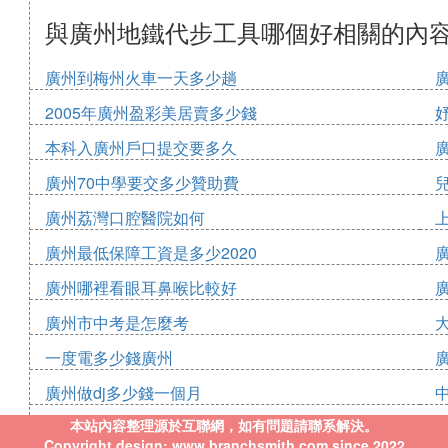
與廣州地鐵代步工具哪個好相關的內
廣州到梅州火車一天多少趟
2005年廣州盈彩美居賣多少錢
本科入廣州戶口提交要多久
廣州70中學要交多少贊助費
廣州荔灣口腔醫院如何
廣州最低保障工資是多少2020
廣州哪裡看眼耳鼻喉比較好
廣州市中考是怎麼考
一度電多少錢廣州
廣州做dj多少錢一個月
本站內容整理源於互聯網，如有問題請聯系解決。
Copyright design: www.branchsmith.com since 2022