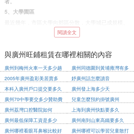
者。
5、大學園區
最近幾年，市區大學向郊區分散，大學城已成規模。
因為大學的`擴招，大批的學生進入，但是考慮到其
閱讀全文
學校離市區路程比較遠，或者對於在周末節或者節假
日不回家的同學來說，去學校里的商場逛逛，確實是
一件美事，所以在這些大學城及其周邊區域充滿了商
與廣州旺鋪租賃在哪裡相關的內容
機。
廣州到梅州火車一天多少趟
廣州同德圍到黃埔雍灣有多
6、大型開發區
少公里
2005年廣州盈彩美居賣多
妤廣州話怎麼讀音
雖然這些開發區的商鋪市場尚未形成氣候，但從今後
少錢
的趨勢看，具有一定的發展潛力。
本科入廣州戶口提交要多久
廣州發上海多少天
7、平價房開發區
廣州70中學要交多少贊助費
兒童怎麼預約掛號廣州
平價房、動遷房集中區域，近年來由於居民不斷遷入
廣州荔灣口腔醫院如何
上海到廣州快點要多久
廣州有的地方成為新的人口聚集地，例如像白雲區、
廣州最低保障工資是多少
廣州南到山東高鐵要多久
天河區這一類的，為創業者提供了大量的機會。
2020
廣州哪裡看眼耳鼻喉比較好
廣州哪裡可以學習兒童散打