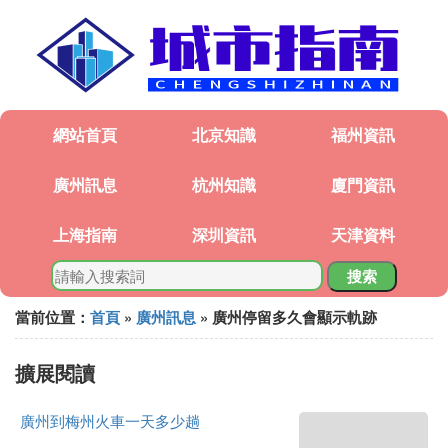
網站首頁
北京知識
福州資訊
廣州訊息
杭州知識
廈門資訊
上海指南
深圳資訊
天津資料
搜索
當前位置：
首頁
»
廣州訊息
» 廣州停留多久會顯示軌跡
擴展閱讀
廣州到梅州火車一天多少趟