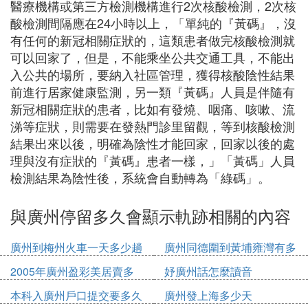
醫療機構或第三方檢測機構進行2次核酸檢測，2次核
酸檢測間隔應在24小時以上，「單純的『黃碼』，沒
有任何的新冠相關症狀的，這類患者做完核酸檢測就
可以回家了，但是，不能乘坐公共交通工具，不能出
入公共的場所，要納入社區管理，獲得核酸陰性結果
前進行居家健康監測，另一類『黃碼』人員是伴隨有
新冠相關症狀的患者，比如有發燒、咽痛、咳嗽、流
涕等症狀，則需要在發熱門診里留觀，等到核酸檢測
結果出來以後，明確為陰性才能回家，回家以後的處
理與沒有症狀的『黃碼』患者一樣，」「黃碼」人員
檢測結果為陰性後，系統會自動轉為「綠碼」。
與廣州停留多久會顯示軌跡相關的內容
廣州到梅州火車一天多少趟
廣州同德圍到黃埔雍灣有多
少公里
2005年廣州盈彩美居賣多
妤廣州話怎麼讀音
少錢
本科入廣州戶口提交要多久
廣州發上海多少天