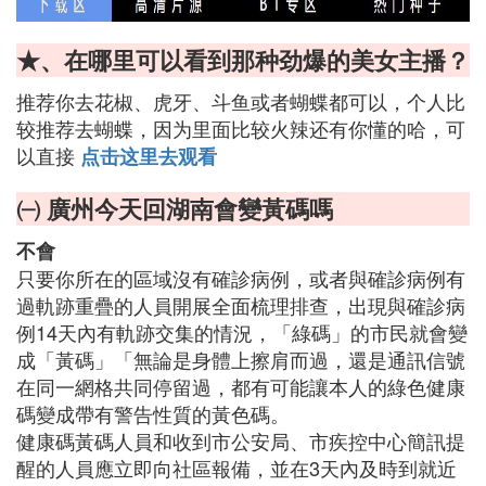
★、在哪里可以看到那种劲爆的美女主播？
推荐你去花椒、虎牙、斗鱼或者蝴蝶都可以，个人比
较推荐去蝴蝶，因为里面比较火辣还有你懂的哈，可
以直接
点击这里去观看
㈠ 廣州今天回湖南會變黃碼嗎
不會
只要你所在的區域沒有確診病例，或者與確診病例有
過軌跡重疊的人員開展全面梳理排查，出現與確診病
例14天內有軌跡交集的情況，「綠碼」的市民就會變
成「黃碼」「無論是身體上擦肩而過，還是通訊信號
在同一網格共同停留過，都有可能讓本人的綠色健康
碼變成帶有警告性質的黃色碼。
健康碼黃碼人員和收到市公安局、市疾控中心簡訊提
醒的人員應立即向社區報備，並在3天內及時到就近