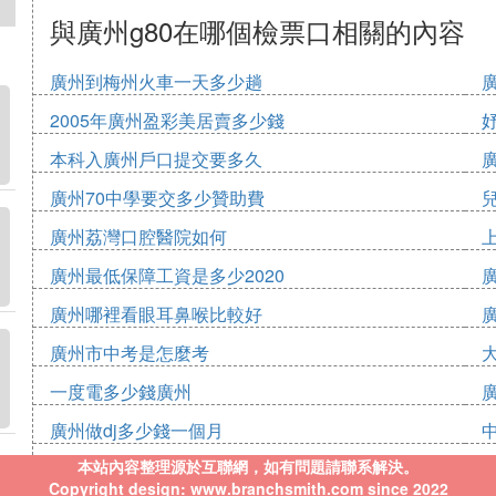
與廣州g80在哪個檢票口相關的內容
廣州到梅州火車一天多少趟
2005年廣州盈彩美居賣多少錢
本科入廣州戶口提交要多久
廣州70中學要交多少贊助費
廣州荔灣口腔醫院如何
廣州最低保障工資是多少2020
廣州哪裡看眼耳鼻喉比較好
廣州市中考是怎麼考
一度電多少錢廣州
廣州做dj多少錢一個月
本站內容整理源於互聯網，如有問題請聯系解決。
Copyright design: www.branchsmith.com since 2022