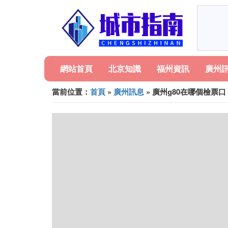
網站首頁
北京知識
福州資訊
廣州
當前位置：
首頁
»
廣州訊息
» 廣州g80在哪個檢票口