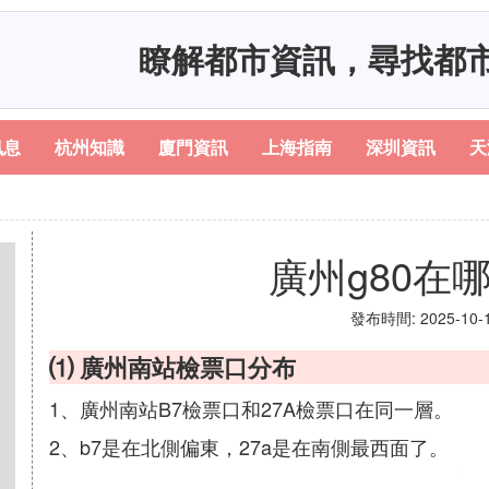
瞭解都市資訊，尋找都
訊息
杭州知識
廈門資訊
上海指南
深圳資訊
天
廣州g80在
發布時間: 2025-10-12
⑴ 廣州南站檢票口分布
1、廣州南站B7檢票口和27A檢票口在同一層。
2、b7是在北側偏東，27a是在南側最西面了。