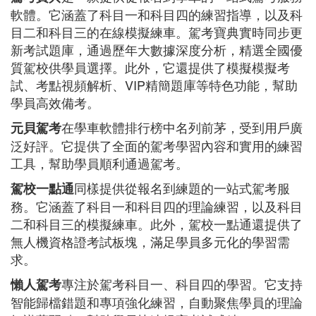
軟體。它涵蓋了科目一和科目四的練習指導，以及科
目二和科目三的在線模擬練車。駕考寶典實時同步更
新考試題庫，通過歷年大數據深度分析，精選全國優
質駕校供學員選擇。此外，它還提供了模擬模擬考
試、考點視頻解析、VIP精簡題庫等特色功能，幫助
學員高效備考。
在學車軟體排行榜中名列前茅，受到用戶廣
元貝駕考
泛好評。它提供了全面的駕考學習內容和實用的練習
工具，幫助學員順利通過駕考。
同樣提供從報名到練題的一站式駕考服
駕校一點通
務。它涵蓋了科目一和科目四的理論練習，以及科目
二和科目三的模擬練車。此外，駕校一點通還提供了
無人機資格證考試板塊，滿足學員多元化的學習需
求。
專注於駕考科目一、科目四的學習。它支持
懶人駕考
智能歸檔錯題和專項強化練習，自動聚焦學員的理論