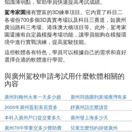
知識薄弱點，幫助學員快速提高考試成績。
擁有豐富的3D練車項目。它內置了科目二
駕考家園
各省份700多個3D真實考場以及科目三賽道，如廣州
廣汕路科三考場、港珠澳大橋項目等。此外，駕考家
園還擁有自定義模擬考場功能，讓學員能夠在模擬環
境中進行實戰演練，提高駕駛技能。
這些軟體各有特色，學員可以根據自己的需求和喜好
選擇合適的軟體進行學習。
與廣州駕校申請考試用什麼軟體相關的
內容
廣州到梅州火車一天多少趟
廣州同德圍到黃埔雍灣有多
少公里
2005年廣州盈彩美居賣多
妤廣州話怎麼讀音
少錢
本科入廣州戶口提交要多久
廣州發上海多少天
廣州70中學要交多少贊助費
兒童怎麼預約掛號廣州