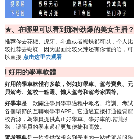
★、在哪里可以看到那种劲爆的美女主播？
推荐你去花椒、虎牙、斗鱼或者蝴蝶都可以，个人比
较推荐去蝴蝶，因为里面比较火辣还有你懂的哈，可
以直接
点击这里去观看
Ⅰ 好用的學車軟體
好用的學車軟體有多款，例如好學車、駕考寶典、元
。
貝駕考、駕校一點通、懶人駕考和駕考家園等
是一款關注學員學車過程中報名、培訓、考試
好學車
各個環節的互聯網學車APP。它通過直接打通優質駕
校資源，為學員提供真正好學車、學好車的培訓服
務，讓學員的學車過程更加便捷和高效。
是一款提供從報名到學車的一站式駕考服務
駕考寶典