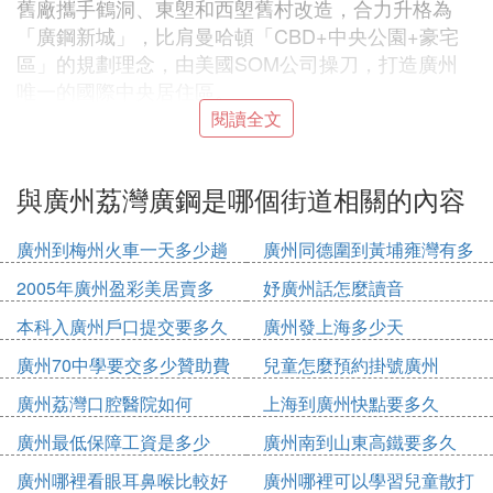
舊廠攜手鶴洞、東塱和西塱舊村改造，合力升格為
「廣鋼新城」，比肩曼哈頓「CBD+中央公園+豪宅
區」的規劃理念，由美國SOM公司操刀，打造廣州
唯一的國際中央居住區。
閱讀全文
【樓市特點】房源充裕
與廣州荔灣廣鋼是哪個街道相關的內容
廣鋼新城的樓盤以廣鋼中央公園為中軸，南北兩邊分
布住宅，在售一手樓均價為4.5-5.2萬元/㎡，二手房
廣州到梅州火車一天多少趟
廣州同德圍到黃埔雍灣有多
的均價為2.5-3.4萬元/㎡。
少公里
2005年廣州盈彩美居賣多
妤廣州話怎麼讀音
少錢
本科入廣州戶口提交要多久
廣州發上海多少天
【交通概述】出行方式多種選擇
廣州70中學要交多少贊助費
兒童怎麼預約掛號廣州
軌道交通： 5條地鐵線，3條有軌電車
廣州荔灣口腔醫院如何
上海到廣州快點要多久
公路交通： 廣鋼新城未來將有1條高速，2條快速
路，5條主幹路、4橋4隧道
廣州最低保障工資是多少
廣州南到山東高鐵要多久
2020
廣州哪裡看眼耳鼻喉比較好
廣州哪裡可以學習兒童散打