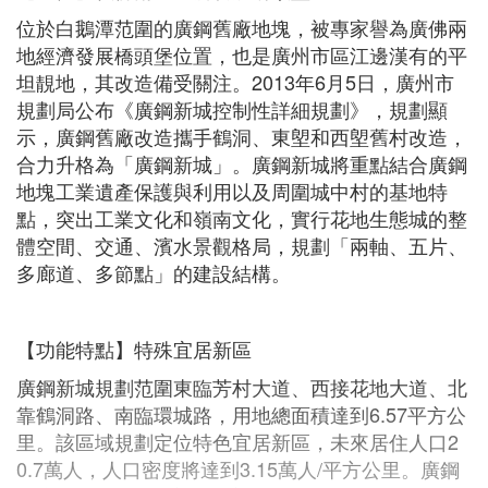
位於白鵝潭范圍的廣鋼舊廠地塊，被專家譽為廣佛兩
地經濟發展橋頭堡位置，也是廣州市區江邊漢有的平
坦靚地，其改造備受關注。2013年6月5日，廣州市
規劃局公布《廣鋼新城控制性詳細規劃》，規劃顯
示，廣鋼舊廠改造攜手鶴洞、東塱和西塱舊村改造，
合力升格為「廣鋼新城」。廣鋼新城將重點結合廣鋼
地塊工業遺產保護與利用以及周圍城中村的基地特
點，突出工業文化和嶺南文化，實行花地生態城的整
體空間、交通、濱水景觀格局，規劃「兩軸、五片、
多廊道、多節點」的建設結構。
【功能特點】特殊宜居新區
廣鋼新城規劃范圍東臨芳村大道、西接花地大道、北
靠鶴洞路、南臨環城路，用地總面積達到6.57平方公
里。該區域規劃定位特色宜居新區，未來居住人口2
0.7萬人，人口密度將達到3.15萬人/平方公里。廣鋼