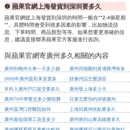
❷ 蘋果官網上海發貨到深圳要多久
蘋果官網從上海發貨到深圳的時間一般在**2-4個星期
**。具體時間會受到很多因素的影響，比如物流信
息、下單時間、商品類型等等。如果想要更准確的信
息，建議直接聯系蘋果官方客服進行咨詢。
與蘋果官網寄廣州多久相關的內容
廣州到梅州火車一天多少趟
廣州同德圍到黃埔雍灣有多
少公里
2005年廣州盈彩美居賣多
妤廣州話怎麼讀音
少錢
本科入廣州戶口提交要多久
廣州發上海多少天
廣州70中學要交多少贊助費
兒童怎麼預約掛號廣州
廣州荔灣口腔醫院如何
上海到廣州快點要多久
廣州最低保障工資是多少
廣州南到山東高鐵要多久
2020
廣州哪裡看眼耳鼻喉比較好
廣州哪裡可以學習兒童散打