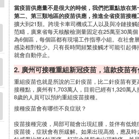
當疫苗供應量不是很大的時候，我們把重點放在第
第二、第三類地區的疫苗供應，推進全省疫苗接種
擴大到21類。跨境卡車司機或工人以及與冷鏈接
范疇，廣東省每天核酸檢測量固定在25萬至30萬
為6個區，每個區都有現場工作指導小組。在社會
感染相對較少。只有長時間頻繁接觸才可能引起傳
就會自動停止。
2. 廣州可接種重組新冠疫苗，這款疫苗
重組疫苗也就是所說的三針疫苗，比二針疫苗有更高
接種點，廣州有1,703萬人，目前已經有1,320
8歲的人員可以預約重組疫苗接種。
接種疫苗會有哪些不良症狀？
疫苗接種完後，局部可能會出現紅腫，並伴有低燒
疫苗後，症狀會有所緩解。如果出現高燒，應及時