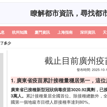
瞭解都市資訊，尋找都
訊息
杭州知識
廈門資訊
上海指南
深圳資訊
天
種了多少
截止目前廣州疫
發布時間: 2025-10-15
1. 廣東省疫苗累計接種量穩居第一，這
廣東省已接種新型冠狀病毒疫苗3020.92萬劑，已接種
累計接種量居全國首位。除接種總數外，全
3萬人。
國第一個地級市目標人群接種率達到80%。