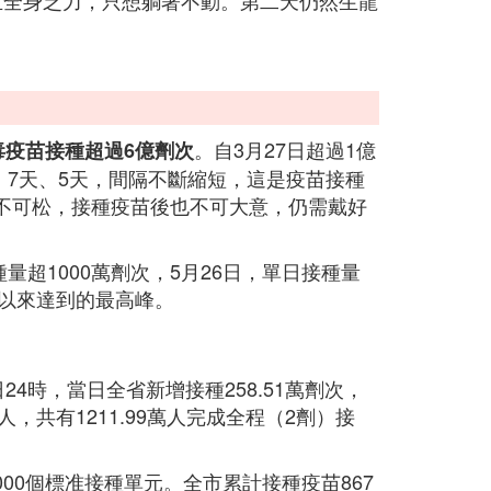
且全身乏力，只想躺著不動。第二天仍然生龍
。自3月27日超過1億
毒疫苗接種超過6億劑次
、7天、5天，間隔不斷縮短，這是疫苗接種
不可松，接種疫苗後也不可大意，仍需戴好
量超1000萬劑次，5月26日，單日接種量
種以來達到的最高峰。
4時，當日全省新增接種258.51萬劑次，
萬人，共有1211.99萬人完成全程（2劑）接
000個標准接種單元。全市累計接種疫苗867