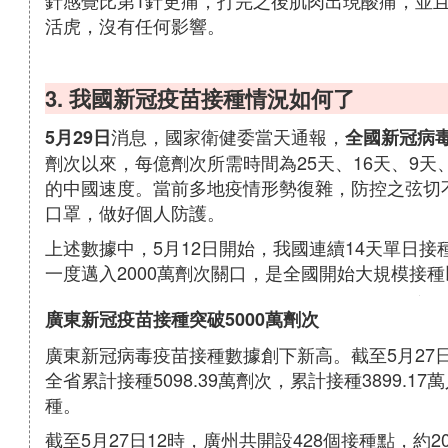
針感覺比第1針更痛，打完之後肌肉出現酸痛，並
活虎，沒有任何影響。
3. 我國新冠疫苗接種情況如何了
消息，國家衛健委當天通報，
5月29日
全國新冠病
劑次以來，每億劑次所需時間為25天、16天、9天
的中國速度。當前多地疫情形勢復雜，防控之弦切
口罩，做好個人防護。
上述數據中，5月12日開始，我國連續14天單日接種
一度邁入2000萬劑次關口，是全國開始大規模接
廣東新冠疫苗接種突破5000萬劑次
廣東新冠病毒疫苗接種數據創下新高。截至5月27日2
全省累計接種5098.39萬劑次，累計接種3899.17
種。
截至5月27日12時，廣州共開設428個接種點，約2