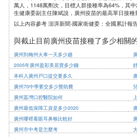
萬人，1148萬劑次，目標人群接種率為64%，其
生健康委副主任陳斌說，廣州疫苗的最高單日接種量
以上內容參考 澎湃新聞-國家衛健委：全國累計報
與截止目前廣州疫苗接種了多少相關
廣州到梅州火車一天多少趟
2005年廣州盈彩美居賣多少錢
本科入廣州戶口提交要多久
廣州70中學要交多少贊助費
廣州荔灣口腔醫院如何
廣州最低保障工資是多少2020
廣州哪裡看眼耳鼻喉比較好
廣州市中考是怎麼考