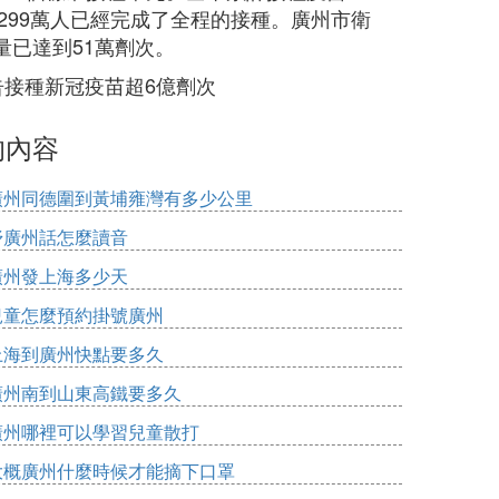
中299萬人已經完成了全程的接種。廣州市衛
已達到51萬劑次。
告接種新冠疫苗超6億劑次
的內容
廣州同德圍到黃埔雍灣有多少公里
妤廣州話怎麼讀音
廣州發上海多少天
兒童怎麼預約掛號廣州
上海到廣州快點要多久
廣州南到山東高鐵要多久
廣州哪裡可以學習兒童散打
大概廣州什麼時候才能摘下口罩