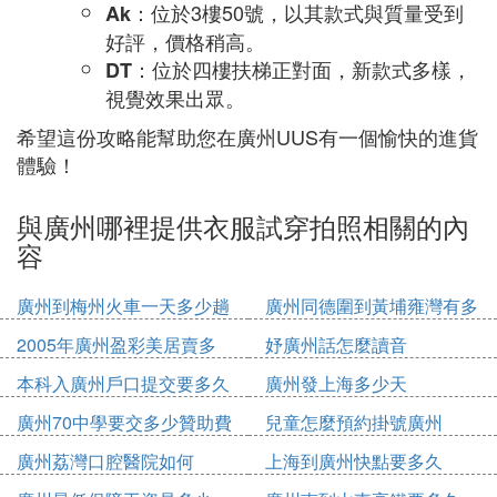
：位於3樓50號，以其款式與質量受到
Ak
好評，價格稍高。
：位於四樓扶梯正對面，新款式多樣，
DT
視覺效果出眾。
希望這份攻略能幫助您在廣州UUS有一個愉快的進貨
體驗！
與廣州哪裡提供衣服試穿拍照相關的內
容
廣州到梅州火車一天多少趟
廣州同德圍到黃埔雍灣有多
少公里
2005年廣州盈彩美居賣多
妤廣州話怎麼讀音
少錢
本科入廣州戶口提交要多久
廣州發上海多少天
廣州70中學要交多少贊助費
兒童怎麼預約掛號廣州
廣州荔灣口腔醫院如何
上海到廣州快點要多久