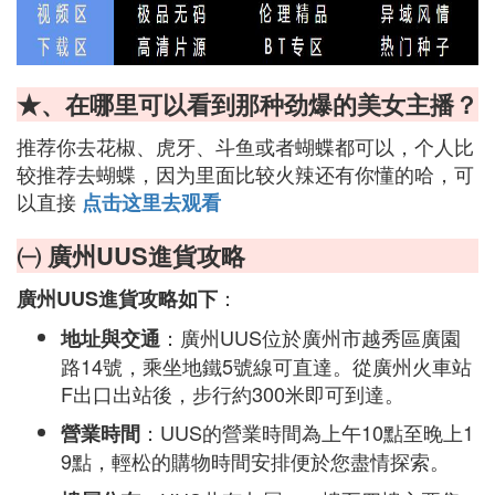
★、在哪里可以看到那种劲爆的美女主播？
推荐你去花椒、虎牙、斗鱼或者蝴蝶都可以，个人比
较推荐去蝴蝶，因为里面比较火辣还有你懂的哈，可
以直接
点击这里去观看
㈠ 廣州UUS進貨攻略
：
廣州UUS進貨攻略如下
：廣州UUS位於廣州市越秀區廣園
地址與交通
路14號，乘坐地鐵5號線可直達。從廣州火車站
F出口出站後，步行約300米即可到達。
：UUS的營業時間為上午10點至晚上1
營業時間
9點，輕松的購物時間安排便於您盡情探索。