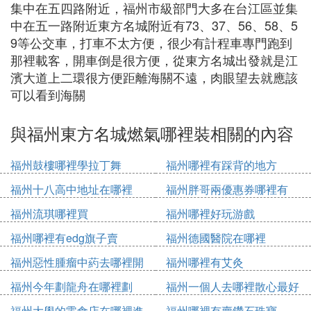
集中在五四路附近，福州市級部門大多在台江區並集
中在五一路附近東方名城附近有73、37、56、58、5
9等公交車，打車不太方便，很少有計程車專門跑到
那裡載客，開車倒是很方便，從東方名城出發就是江
濱大道上二環很方便距離海關不遠，肉眼望去就應該
可以看到海關
與福州東方名城燃氣哪裡裝相關的內容
福州鼓樓哪裡學拉丁舞
福州哪裡有踩背的地方
福州十八高中地址在哪裡
福州胖哥兩優惠券哪裡有
福州流琪哪裡買
福州哪裡好玩游戲
福州哪裡有edg旗子賣
福州德國醫院在哪裡
福州惡性腫瘤中葯去哪裡開
福州哪裡有艾灸
福州今年劃龍舟在哪裡劃
福州一個人去哪裡散心最好
福州大學的零食店在哪裡進
福州哪裡有賣鑽石珠寶