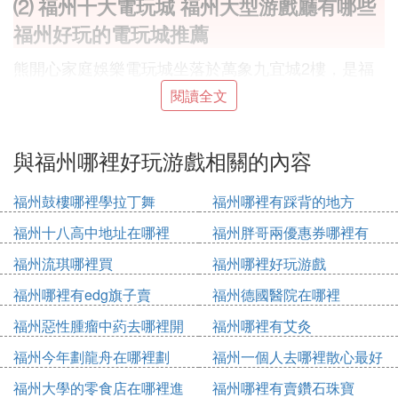
⑵ 福州十大電玩城 福州大型游戲廳有哪些
福州好玩的電玩城推薦
熊開心家庭娛樂電玩城坐落於萬象九宜城2樓，是福
州頗受歡迎的游戲場所之一。這里不僅擁有豐富的游
閱讀全文
戲設施，舒適的環境和合理的價格，還吸引了眾多玩
家前來體驗。無論是經典的街機游戲還是最新的VR
游戲，在這里都能找到滿足需求的選擇。電玩城還設
與福州哪裡好玩游戲相關的內容
有親子游戲區，讓家庭成員在歡樂的游戲中增進感
情。
福州鼓樓哪裡學拉丁舞
福州哪裡有踩背的地方
福州十八高中地址在哪裡
福州胖哥兩優惠券哪裡有
地址：福建省福州市台江區交通西路萬象九宜城2樓
福州流琪哪裡買
福州哪裡好玩游戲
口袋瑪麗·潮玩歡樂中心位於愛情海三樓，是一個集
福州哪裡有edg旗子賣
福州德國醫院在哪裡
多種娛樂項目的大型電玩城。這里提供各種優惠套
福州惡性腫瘤中葯去哪裡開
福州哪裡有艾灸
餐，鼓勵玩家一次性購買更多的游戲幣。無論是大人
還是小孩，這里都是一個理想的休閑場所。設施完
福州今年劃龍舟在哪裡劃
福州一個人去哪裡散心最好
善，游戲種類繁多，滿足不同年齡層次玩家的需求。
福州大學的零食店在哪裡進
福州哪裡有賣鑽石珠寶