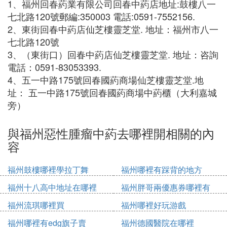
1、福州回春葯業有限公司回春中葯店地址:鼓樓八一
七北路120號郵編:350003 電話:0591-7552156.
2、東街回春中葯店仙芝樓靈芝堂. 地址：福州市八一
七北路120號
3、（東街口）回春中葯店仙芝樓靈芝堂. 地址：咨詢
電話：0591-83053393.
4、五一中路175號回春國葯商場仙芝樓靈芝堂.地
址： 五一中路175號回春國葯商場中葯櫃（大利嘉城
旁）
與福州惡性腫瘤中葯去哪裡開相關的內
容
福州鼓樓哪裡學拉丁舞
福州哪裡有踩背的地方
福州十八高中地址在哪裡
福州胖哥兩優惠券哪裡有
福州流琪哪裡買
福州哪裡好玩游戲
福州哪裡有edg旗子賣
福州德國醫院在哪裡