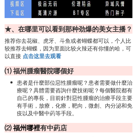
★、在哪里可以看到那种劲爆的美女主播？
推荐你去花椒、虎牙、斗鱼或者蝴蝶都可以，个人比
较推荐去蝴蝶，因为里面比较火辣还有你懂的哈，可
以直接
点击这里去观看
⑴ 福州腫瘤醫院哪個好
患者是什麼部位惡性腫瘤呢？患者需要做什麼治
療呢？具體需要咨詢什麼技術呢？每個醫院都有
自己的專長，目前針對惡性腫瘤的治療手段主要
有手術，放療，化療，靶向，微創、內分泌和免
疫以及中醫中葯等手段。
⑵
福州哪裡
有中葯店