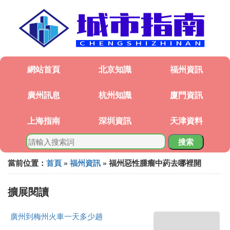
網站首頁
北京知識
福州資訊
廣州訊息
杭州知識
廈門資訊
上海指南
深圳資訊
天津資料
搜索
當前位置：
首頁
»
福州資訊
» 福州惡性腫瘤中葯去哪裡開
擴展閱讀
廣州到梅州火車一天多少趟