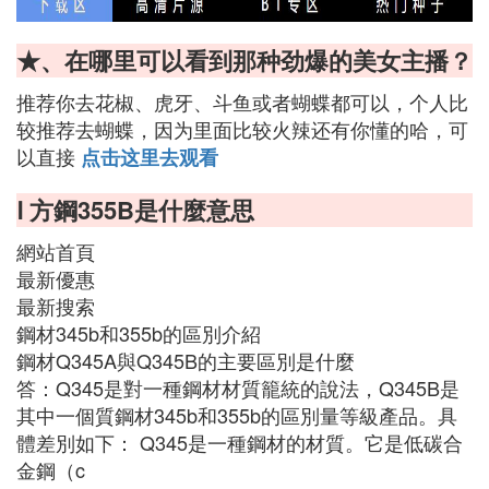
★、在哪里可以看到那种劲爆的美女主播？
推荐你去花椒、虎牙、斗鱼或者蝴蝶都可以，个人比
较推荐去蝴蝶，因为里面比较火辣还有你懂的哈，可
以直接
点击这里去观看
Ⅰ 方鋼355B是什麼意思
網站首頁
最新優惠
最新搜索
鋼材345b和355b的區別介紹
鋼材Q345A與Q345B的主要區別是什麼
答：Q345是對一種鋼材材質籠統的說法，Q345B是
其中一個質鋼材345b和355b的區別量等級產品。具
體差別如下： Q345是一種鋼材的材質。它是低碳合
金鋼（c