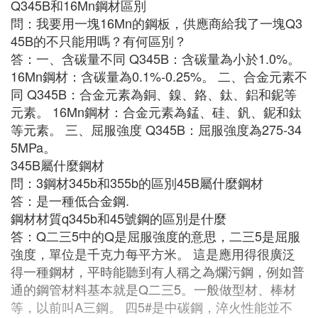
Q345B和16Mn鋼材區別
問：我要用一塊16Mn的鋼板，供應商給我了一塊Q3
45B的不只能用嗎？有何區別？
答：一、含碳量不同 Q345B：含碳量為小於1.0%。
16Mn鋼材：含碳量為0.1%-0.25%。 二、合金元素不
同 Q345B：合金元素為銅、鎳、鉻、鈦、鋁和鈮等
元素。 16Mn鋼材：合金元素為錳、硅、釩、鈮和鈦
等元素。 三、屈服強度 Q345B：屈服強度為275-34
5MPa。
345B屬什麼鋼材
問：3鋼材345b和355b的區別45B屬什麼鋼材
答：是一種低合金鋼.
鋼材材質q345b和45號鋼的區別是什麼
答：Q二三5中的Q是屈服強度的意思，二三5是屈服
強度，單位是千克力每平方米。 這是應用得很廣泛
得一種鋼材，平時能聽到有人稱之為爛污鋼，例如普
通的鋼管材料基本就是Q二三5。一般做型材、棒材
等，以前叫A三鋼。 四5#是中碳鋼，淬火性能並不