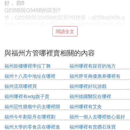
好， 四5
Q235B與Q345B的區別?
答：Q235B與Q345B的區別?5[標簽：q235bq345b,q
235b,區別]天煞孤心回答:2人氣:2解決時間:2008-0鋼
材345b和355b的區別8-0920:51檢舉滿意答案Q345
閱讀全文
是一種碳素結構鋼的牌號。Q是屈服強度的意思，取
自「屈」的漢語拼音的首字母。345表示的是表示屈
與福州方管哪裡賣相關的內容
服點數
鋼材的材質中：Q235、Q235B、Q335B、Q345B是
福州鼓樓哪裡學拉丁舞
福州哪裡有踩背的地方
什麼意
問：還有16Mn、
福州十八高中地址在哪裡
福州胖哥兩優惠券哪裡有
答：Q是指鋼材屈服點「屈」字漢語拼音首位字母。
福州流琪哪裡買
福州哪裡好玩游戲
後面是數字是代表屈服點是235N/mm2 ，335N/mm2
福州哪裡有edg旗子賣
福州德國醫院在哪裡
，245N/mm2後面的字母代表是等級為B，共分ABC
D幾個等級。 16Mn代表是錳鋼，含碳量為百分之0.1
福州惡性腫瘤中葯去哪裡開
福州哪裡有艾灸
6
福州今年劃龍舟在哪裡劃
福州一個人去哪裡散心最好
鋼材345c能代替345b嗎
答：可以。牌號後字母B表示保證化學成分；C則表
福州大學的零食店在哪裡進
福州哪裡有賣鑽石珠寶