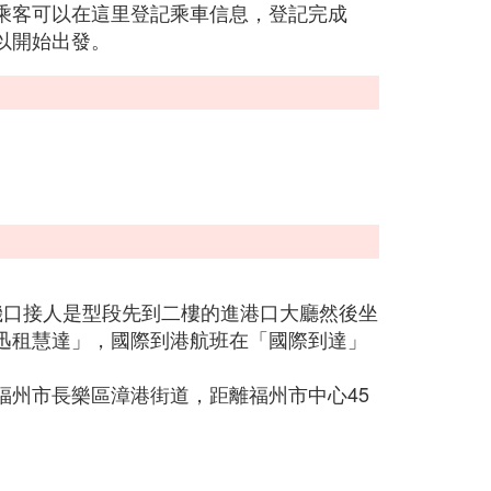
乘客可以在這里登記乘車信息，登記完成
以開始出發。
。
機口接人是型段先到二樓的進港口大廳然後坐
迅租慧達」，國際到港航班在「國際到達」
福州市長樂區漳港街道，距離福州市中心45