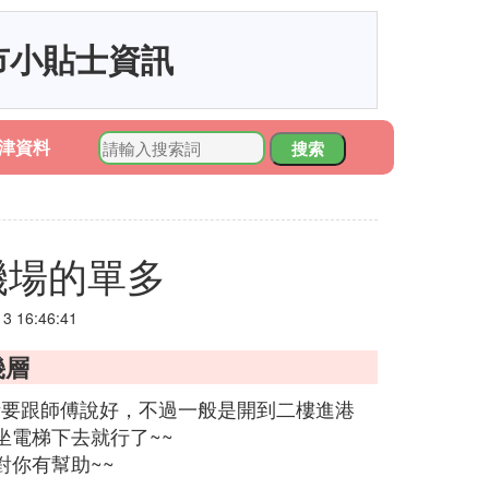
市小貼士資訊
津資料
搜索
機場的單多
 16:46:41
幾層
話要跟師傅說好，不過一般是開到二樓進港
坐電梯下去就行了~~
你有幫助~~