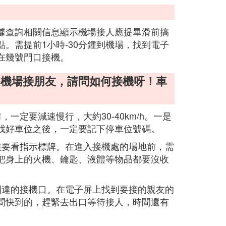
據查詢相關信息顯示機場接人應提畢滑前搞
。需提前1小時-30分鍾到機場，找到電子
在幾號門口接機。
樂機場接朋友，請問如何接機呀！車
一定要減速慢行，大約30-40km/h。一是
找好車位之後，一定要記下停車位號碼。
候要看指示標牌。在進入接機處的場地前，需
把身上的火機、鑰匙、液體等物品都要沒收
到達的接機口。在電子屏上找到要接的親友的
間快到的，趕緊去出口等待接人，時間還有