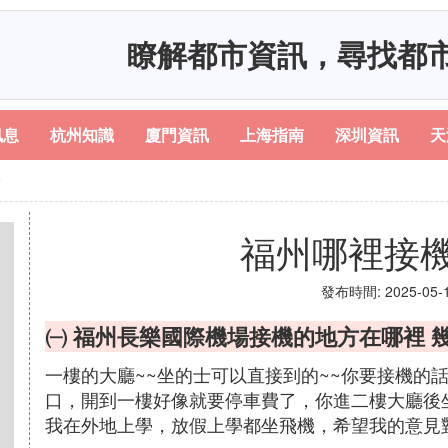
瞭解都市資訊，尋找都
訊息
杭州知識
廈門資訊
上海指南
深圳資訊
天
多
福州哪裡接
發布時間: 2025-05-13
㈠ 福州長樂國際機場接機的地方在哪裡 
一樓的大廳~~坐的士可以直接到的~~你要接機的
口，開到一樓好像就要停車費了，你進二樓大廳後
我在外地上學，放假上學都坐飛機，希望我的意見對