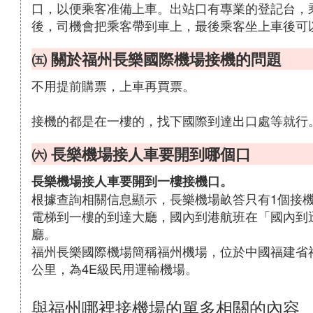
口，以便乘客准備上車。出站口有專業的登記台，
後，司機會把乘客帶到車上，最後乘客坐上車後可
㈤ 關於福州長樂國際機場接機的問題
不用提前購票，上車再買票。
接機的都是在一樓的，找下國際到達出口處等就行
㈥ 長樂機場接人車要開到哪個口
長樂機場接人車要開到一樓接機口。
根據查詢相關信息顯示，長樂機場畝答只有1個接
電梯到一樓的到達大廳，國內到港航班在「國內到
廳。
福州長樂國際機場簡稱福州機場，位於中國福建省
公里，為4E級民用運輸機場。
與福州哪裡接機場的單多相關的內容