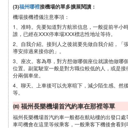
(3)
福州哪裡
接機場的單多擴展閱讀：
機場接機禮儀注意事項：
1、准時。先要知道對方航班信息，一般提前半小
誰，已經在XXX停車場XXX標志性地址等待。
2、自我介紹。接到人之後就要先做自我介紹，「張
導安排過來接你的」。
3、座次。客為尊，對方想做哪個座位就讓他做哪
位置。副駕駛室一般是對方職位較低的人，或是接
分兩個車坐。
4、聊天。上車後可以先寒暄下，減少陌生感。然
等。
㈣ 福州長樂機場首汽約車在那裡等單
福州長樂機場首汽約車一般都在航站樓的出發口處
車司機會在這里等候乘客，一般乘客下機後會看到