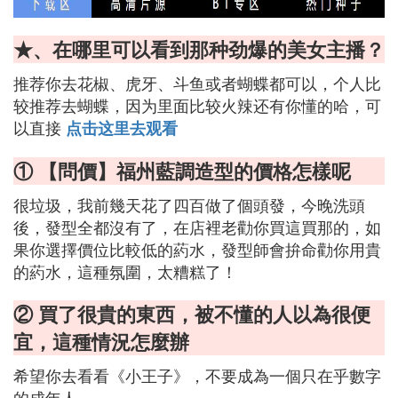
★、在哪里可以看到那种劲爆的美女主播？
推荐你去花椒、虎牙、斗鱼或者蝴蝶都可以，个人比
较推荐去蝴蝶，因为里面比较火辣还有你懂的哈，可
以直接
点击这里去观看
① 【問價】福州藍調造型的價格怎樣呢
很垃圾，我前幾天花了四百做了個頭發，今晚洗頭
後，發型全都沒有了，在店裡老勸你買這買那的，如
果你選擇價位比較低的葯水，發型師會拚命勸你用貴
的葯水，這種氛圍，太糟糕了！
② 買了很貴的東西，被不懂的人以為很便
宜，這種情況怎麼辦
希望你去看看《小王子》，不要成為一個只在乎數字
的成年人。