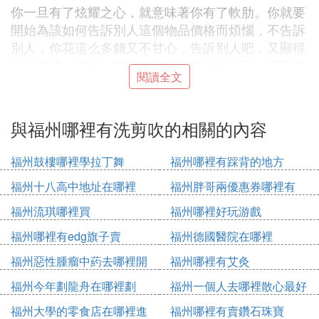
你一旦有了炫耀之心，就意味著你有了軟肋。你就要
開始為該如何告訴別人這個物品價格而煩惱，不告訴
別人，你花這么多錢又不甘心，告訴別人吧，又顯得
你很膚淺。遇到一個人你動不動就想提起它。而那些
閱讀全文
買不起的這個東西的人可能會覺得你很討厭。買得起
這個東西又比你有錢人又覺得你很可笑，為了一點東
西沾沾自喜。其實是一件左右不討好的事。
與福州哪裡有洗剪吹的相關的內容
我曾經有一個朋友，她原本是個豁達灑脫的女生，富
有幽默感，敢於自嘲。不在乎數字。後來她開始有一
福州鼓樓哪裡學拉丁舞
福州哪裡有踩背的地方
點點小錢，可能受她工作環境影響，她開始成為一個
福州十八高中地址在哪裡
福州胖哥兩優惠券哪裡有
追求數字的人，她不停地告訴我數字。今天買一個包
福州流琪哪裡買
福州哪裡好玩游戲
包，告訴我數字。明天買一個手鏈，告訴我數字。這
時代幾千塊一萬塊的包包手鏈，其實人人都買得起，
福州哪裡有edg旗子賣
福州德國醫院在哪裡
買下來只代表一個人的志趣，並不說明一個人的成功
福州惡性腫瘤中葯去哪裡開
福州哪裡有艾灸
和品味。開始，我每次只能配合她的話題，去贊美和
討論那些我不真正感興趣的東西。但是我覺得這樣的
福州今年劃龍舟在哪裡劃
福州一個人去哪裡散心最好
交流很無聊，以前我們都是談有趣的事情。
福州大學的零食店在哪裡進
福州哪裡有賣鑽石珠寶