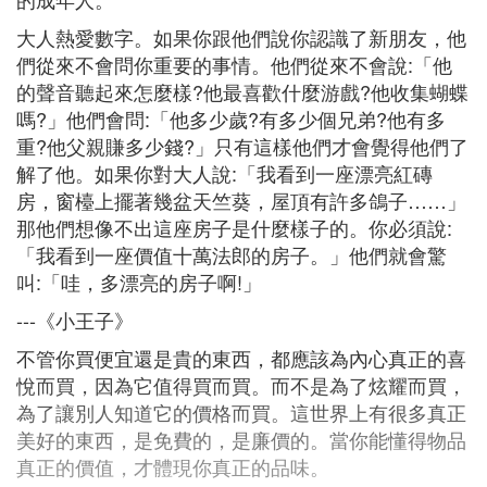
大人熱愛數字。如果你跟他們說你認識了新朋友，他
們從來不會問你重要的事情。他們從來不會說:「他
的聲音聽起來怎麼樣?他最喜歡什麼游戲?他收集蝴蝶
嗎?」他們會問:「他多少歲?有多少個兄弟?他有多
重?他父親賺多少錢?」只有這樣他們才會覺得他們了
解了他。如果你對大人說:「我看到一座漂亮紅磚
房，窗檯上擺著幾盆天竺葵，屋頂有許多鴿子……」
那他們想像不出這座房子是什麼樣子的。你必須說:
「我看到一座價值十萬法郎的房子。」他們就會驚
叫:「哇，多漂亮的房子啊!」
---《小王子》
不管你買便宜還是貴的東西，都應該為內心真正的喜
悅而買，因為它值得買而買。而不是為了炫耀而買，
為了讓別人知道它的價格而買。這世界上有很多真正
美好的東西，是免費的，是廉價的。當你能懂得物品
真正的價值，才體現你真正的品味。