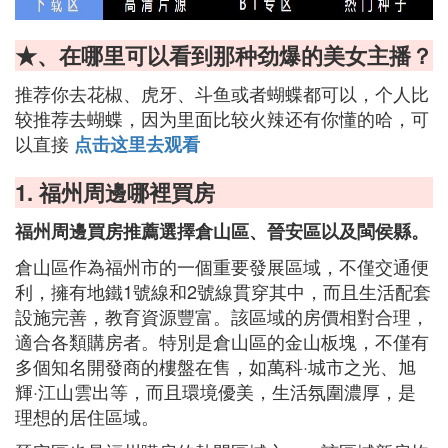
★、在哪里可以看到那种劲爆的美女主播？
推荐你去花椒、虎牙、斗鱼或者蝴蝶都可以，个人比
较推荐去蝴蝶，因为里面比较火辣还有你懂的哈，可
以直接
点击这里去观看
1. 福州周邊哪裡買房
福州周邊買房推薦選擇倉山區、晉安區以及閩侯縣。
倉山區作為福州市的一個重要發展區域，不僅交通便
利，擁有地鐵1號線和2號線貫穿其中，而且生活配套
設施完善，教育資源豐富。該區域的房價相對合理，
適合各類購房者。特別是倉山區的金山板塊，不僅有
多個知名開發商的樓盤在售，如萬科·城市之光、旭
輝·江山雲出等，而且環境優美，生活氛圍濃厚，是
理想的居住區域。