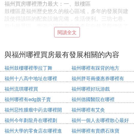
福州買房哪裡潛力最大：一、鼓樓區
鼓樓區是福州歷史悠久的核心區域，多年的發展與建
設使得該區的配套設施完備，生活便利。三坊七巷、
烏山風景區、西湖公園等文化遺產和自然景觀增添了
閱讀全文
居住的舒適度，吸引了眾多改善型購房者。
二、東二環
東二環板塊除了中心的繁華區域，近年來晉安區的快
與福州哪裡買房最有發展相關的內容
速崛起也備受矚目。泰禾廣場、福建省兒童醫院、晉
安湖CBD以及地鐵4號線等重磅項目的落地，讓這個
福州鼓樓哪裡學拉丁舞
福州哪裡有踩背的地方
區域的基礎設施和區位優勢更加明顯，成為改善型群
體的熱門選擇。
福州十八高中地址在哪裡
福州胖哥兩優惠券哪裡有
三、金山
福州流琪哪裡買
福州哪裡好玩游戲
倉山區的金山板塊曾是福州西進發展的前沿，早期便
福州哪裡有edg旗子賣
福州德國醫院在哪裡
形成了較為成熟的居住環境。倉山萬達廣場、地鐵2
號線、福建省立醫院南院、金山公園等配套設施完
福州惡性腫瘤中葯去哪裡開
福州哪裡有艾灸
備，教育資源也在不斷優化，吸引了大量改善型購房
福州今年劃龍舟在哪裡劃
福州一個人去哪裡散心最好
者。
四、三江口板塊
福州大學的零食店在哪裡進
福州哪裡有賣鑽石珠寶