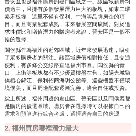
晉安區也是福州購房的熱門區域之一。該區域新房均
價適中，且擁有多個發展潛力巨大的板塊，如東二環
泰禾板塊。這里不僅有保利、中海等品牌房企的項
目，而且商業配套成熟，未來發展空間廣闊。對於追
求性價比和增值潛力的購房者來說，晉安區是一個不
錯的選擇。
閩侯縣作為福州的近郊區域，近年來發展迅速，吸引
了眾多購房者的關注。該區域房價相對較低，且交通
便利，有多條公交線路直達福州市區。閩侯縣的青
口、上街等板塊都有不少優質樓盤在售，如陽光城融
僑榕心錦江、保利招商海玥公館等。這些樓盤不僅環
境優美，而且周邊配套逐漸完善，適合自住或投資。
綜上所述，福州周邊的倉山區、晉安區以及閩侯縣都
是購房的優選區域。購房者在選擇時可以根據自己的
需求和預算進行綜合考慮，選擇適合自己的房源。
2. 福州買房哪裡潛力最大