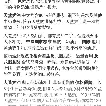
腐劑、 色素及其他添加劑等模仿黃油的味道製成, 不
同的植物奶油,熔點差別很大。
中大約含80 %的乳脂肪, 剩下的是水及其他
天然奶油
牛奶成分, 擁有天然的濃郁乳香。天然奶油是一種提
煉物，部分經過發酵製得。
人造奶油和`天然奶油」都有奶油二字，但是成分卻
大不相同。
里的「奶油」 ,
也叫
中國國家標准
國際
黃油或牛油, 成分是從新鮮牛奶中提煉出來的油脂。
植物油經過氫化後會產生反式脂肪酸。過量食用
反
會誘發腫瘤、哮喘、糖尿病或過敏等一些
式脂肪酸
症狀。婦女懷孕期間食用過多, 也許會影響到胎兒的
體重發育。人造奶油口感較差。
與天然奶油相比,具有明顯的
。以
人造奶油
價格優勢
8寸生日蛋糕為例,使用10 %天然奶油原材料製作的蛋
糕價格在160 元左右; 使 用50 %天然奶油的(50 %的
天然奶油和 50 % 的人造奶油混合在一起)價格為130