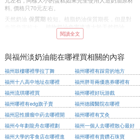
元左右 ; 同樣大小的蛋糕如果完全使用人造奶油原材
料, 價格只70元左右。
天然奶油
較短。植脂奶油保質期長，但是對
保質期
血管危害較大。
。
植物奶油危害遠遠大於天然奶油
閱讀全文
天然奶油因含有大量的飽和脂肪酸、會增加人體內膽
固醇的含量而成為
的食品；但
不健康
是遠遠不及植
。
物奶油
與福州淡奶油能在哪裡買相關的內容
參考：
福州鼓樓哪裡學拉丁舞
福州哪裡有踩背的地方
《巧辯天然奶油和人造奶油》 林嵐 中國質量萬里行
福州十八高中地址在哪裡
福州胖哥兩優惠券哪裡有
2013年08期 ISSN：1005-149X
福州流琪哪裡買
福州哪裡好玩游戲
北京一家受歡迎的麵包坊，1996-今
福州哪裡有edg旗子賣
福州德國醫院在哪裡
進口天然稀奶油、進口乾酪、進口扁桃仁片、進口黃
桃、天然乳脂奶油、新鮮雞蛋
福州惡性腫瘤中葯去哪裡開
福州哪裡有艾灸
[圖片上傳失敗...(image-133f42-1578811187561)]
福州今年劃龍舟在哪裡劃
福州一個人去哪裡散心最好
從專利公告查看，申請的專利多為2018年申請，
福州大學的零食店在哪裡進
福州哪裡有賣鑽石珠寶