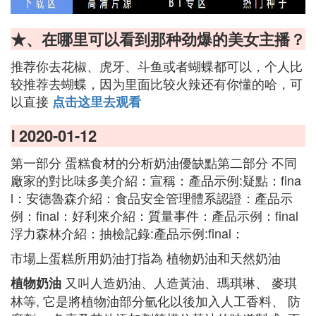
★、在哪里可以看到那种劲爆的美女主播？
推荐你去花椒、虎牙、斗鱼或者蝴蝶都可以，个人比
较推荐去蝴蝶，因为里面比较火辣还有你懂的哈，可
以直接
点击这里去观看
Ⅰ 2020-01-12
第一部分 蛋糕食材的分析奶油優缺點第二部分 不同
廠家的對比味多美介紹：宣稱：產品示例:疑點：fina
l：安德魯森介紹：食品安全管理體系認證：產品示
例：final：好利來介紹：質量事件：產品示例：final
浮力森林介紹：抽檢記錄:產品示例:final：
市場上蛋糕所用奶油打指為 植物奶油和天然奶油
又叫人造奶油、人造黃油、瑪琪琳、 麥琪
植物奶油
林等, 它是將植物油部分氫化以後加入人工香料、 防