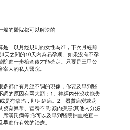
一般的醫院都可以解決的。
算是：以月經規則的女性為准，下次月經前
後4天之間的10天內為易孕期。如果沒有不孕
醫院進一步檢查後才能確定。只要是三甲公
會宰人的私人醫院。
很多都伴有月經不調的現像，你要及早到醫
不調的原因有兩大類：1、神經內分泌功能失
定或是有缺陷，即月經病。2、器質病變或葯
發育異常、營養不良;顱內疾患;其他內分泌
、席漢氏病等;你可以及早到醫院抽血檢查一
及早進行有效的治療。