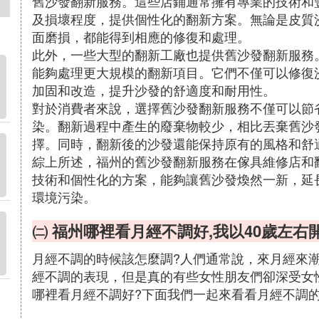
舊沙發翻新服務。這些店鋪通常擁有專業的技術和
及損壞程度，提供個性化的翻新方案。無論是皮質
面磨損，都能得到相應的修復和處理。
此外，一些大型的翻新工廠也提供舊沙發翻新服務
能夠處理更大規模的翻新項目。它們不僅可以修復
加固和改造，提升沙發的舒適度和耐用性。
對於消費者來說，選擇舊沙發翻新服務不僅可以節
染。翻新過程中產生的廢棄物較少，相比丟棄舊沙
擇。同時，翻新後的沙發還能保持原有的風格和舒
綜上所述，福州的舊沙發翻新服務在傢具維修店和
技術和個性化的方案，能夠讓舊沙發煥然一新，延
環境污染。
㈡ 福州哪裡看月經不調好,我以40歲左右
月經不調的時候該怎麼調?人們通常說，來月經來
經不調的表現，但是真的有些女性朋友們卻深受女
哪裡看月經不調好?下面我們一起來看看月經不調