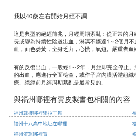
我以40歲左右開始月經不調
這是典型的絕經前兆，月經周期紊亂：從正常的月
長或變為持續性陰道出血，淋漓不斷達1～2個月不
血，面色萎黃，全身乏力，心慌，氣短。嚴重者血
有的反復出血，一般經1～2年，月經即完全停止
的出血，應進行全面檢查，或作子宮內膜活體組織
療。絕經前月經周期紊亂是最常見的。
與福州哪裡有賣皮製書包相關的內容
福州鼓樓哪裡學拉丁舞
福州十八高中地址在哪裡
福州流琪哪裡買