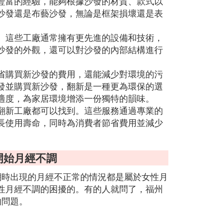
豐富的經驗，能夠根據沙發的材質、款式以
沙發還是布藝沙發，無論是框架損壞還是表
。這些工廠通常擁有更先進的設備和技術，
沙發的外觀，還可以對沙發的內部結構進行
省購買新沙發的費用，還能減少對環境的污
發並購買新沙發，翻新是一種更為環保的選
適度，為家居環境增添一份獨特的韻味。
翻新工廠都可以找到。這些服務通過專業的
長使用壽命，同時為消費者節省費用並減少
開始月經不調
潮時出現的月經不正常的情況都是屬於女性月
性月經不調的困擾的。有的人就問了，福州
的問題。