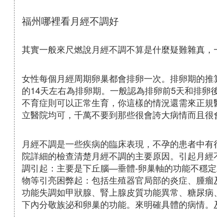
福州哪裡看月經不調好
其實一般來尺燃說月經不調不算是什麼疑難雜真，
女性每個月經周期卵巢都會排卵一次。排卵期的推
的14天左右為排卵期。一般認為排卵前5天和排卵
不育症則可以正常生育，你這樣的情況還需來正規
立醫院均可，千萬不要到那些很會誇大病情而且很
月經不調是一些疾病的臨床表現，不孕的患者中有
院詳細的檢查清楚月經不調的主要原因。引起月經
調引起：主要是下丘腦—垂體-卵巢軸的功能不穩
物等引亮困弊起：包括生殖器官局部的炎症、腫瘤及
功能失調如甲狀腺、腎上腺皮質功能異常、糖尿病
下內分敬族泌和卵巢的功能。來明確具體的病情。