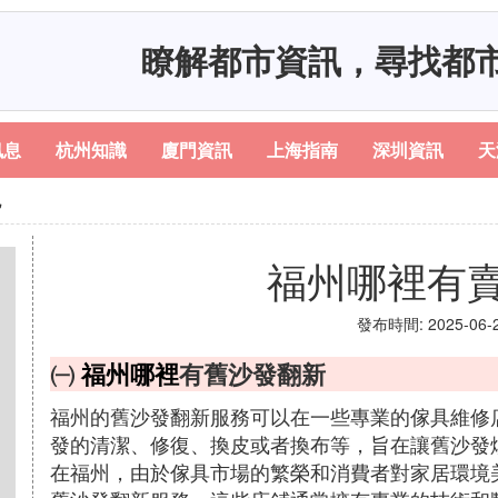
瞭解都市資訊，尋找都
訊息
杭州知識
廈門資訊
上海指南
深圳資訊
天
包
福州哪裡有
發布時間: 2025-06-22
㈠
福州哪裡
有舊沙發翻新
福州的舊沙發翻新服務可以在一些專業的傢具維修
發的清潔、修復、換皮或者換布等，旨在讓舊沙發
在福州，由於傢具市場的繁榮和消費者對家居環境