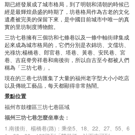
期已經發展成了城市格局，到了明朝和清朝的時候已
經是最輝煌鼎盛的時期了，坊巷格局作為古老的文化
遺產被完美的保留下來，是中國目前城市中唯一的真
實的里坊制度博物館。
三坊七巷擁有三個坊和七條巷以及一條中軸街肆集成
起來成為城市格局的，它們分別是衣錦坊、文儒坊、
光祿坊;楊橋巷、郎官巷、塔巷、黃巷、安民巷、宮
巷、吉庇脊旁祥巷和南後街，所以自古至今都被人們
稱為「三坊七巷」。
現在的三巷七坊匯集了大量的福州老字型大小小吃店
以及傳統工藝品，每天都顯得非常熱鬧。
景點位置
福州市鼓樓區三坊七巷區域
福州三坊七巷怎麼坐車去：
1.南後街、楊橋巷(路)：乘坐5、18、22、27、55、6