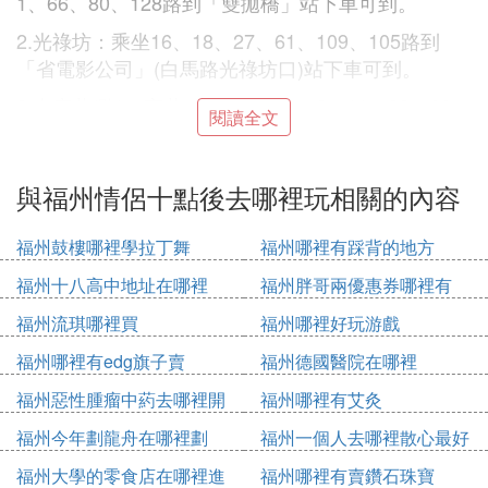
1、66、80、128路到「雙拋橋」站下車可到。
2.光祿坊：乘坐16、18、27、61、109、105路到
「省電影公司」(白馬路光祿坊口)站下車可到。
3.吉庇巷(路)、宮巷：乘坐1、K1、8、11、20、66、
閱讀全文
76、77、80、101、117、121路到「道山路口」站
下車可到。
與福州情侶十點後去哪裡玩相關的內容
4.郎官巷、安民巷、黃巷、塔巷：乘坐1、K1、8、1
1、20、66、76、77、80、101、117、121路到「南
福州鼓樓哪裡學拉丁舞
福州哪裡有踩背的地方
街」站下車可到。
福州十八高中地址在哪裡
福州胖哥兩優惠券哪裡有
門票價格多少錢：
福州流琪哪裡買
福州哪裡好玩游戲
1、嚴復故居、二梅書屋、水榭戲台、小黃樓、林聰
彝故居、謝家祠、王麒故居、郭柏蔭故居、劉家大
福州哪裡有edg旗子賣
福州德國醫院在哪裡
院、周哲文藝術館、鄢家花廳、劉齊銜故居(聯票
福州惡性腫瘤中葯去哪裡開
福州哪裡有艾灸
價)：120元
福州今年劃龍舟在哪裡劃
福州一個人去哪裡散心最好
2、水榭戲台、小黃樓、林聰彝故居：20元
福州大學的零食店在哪裡進
福州哪裡有賣鑽石珠寶