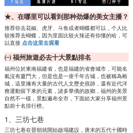
★、在哪里可以看到那种劲爆的美女主播？
推荐你去花椒、虎牙、斗鱼或者蝴蝶都可以，个人比
较推荐去蝴蝶，因为里面比较火辣还有你懂的哈，可
以直接
点击这里去观看
㈠ 福州旅遊必去十大景點排名
福州位於東南福建省，也是福建的省會城市，可能名
氣沒有廈門大，但是也是一座千年古城，也被稱為榕
城，這里擁有大量的古代人文歷史痕跡，還有近代洋
務運動留下來的元素，諸多華僑的故鄉，福州的美景
自然不一樣，景點遍布全市，下面給大家分享福州景
點前十名排行榜。
1、三坊七巷
三坊七巷在晉朝就開始啟塌建設，唐末的五代十國時