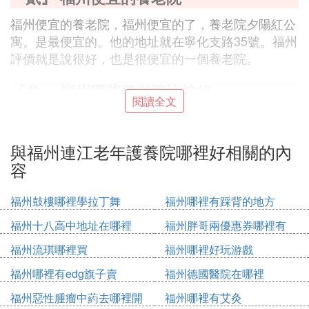
福州便宜的養老院，福州便宜的了，養老院夕陽紅公
寓。是最便宜的。他的地址就在寧化支路35號。福州
評價就是說很好，也是很便宜的一個養老院。
『叄』
福州哪些
養老院比較好
閱讀全文
我在福州做義工時，見過這幾家條件比較好，每個人
對條件好的標准不一樣，你可以去看看，福州第一福
與福州連江老年護養院哪裡好相關的內
利院，國德養老院，福壽星老年護理院。
容
『肆』 福州康靚園有什麼服務
福州鼓樓哪裡學拉丁舞
福州哪裡有踩背的地方
福州康靚園是一座綜合性養老院，致力於為老年人提
福州十八高中地址在哪裡
福州胖哥兩優惠券哪裡有
供全面的生活照料服務，包括飲食、保潔和醫療護理
等。園區內還配備了健康理療室和老年人活動室，讓
福州流琪哪裡買
福州哪裡好玩游戲
老人們能夠在康復和娛樂活動中獲得身心的愉悅。這
福州哪裡有edg旗子賣
福州德國醫院在哪裡
里還會定期舉辦各種文藝活動和組織旅遊，豐富老年
人的生活。
福州惡性腫瘤中葯去哪裡開
福州哪裡有艾灸