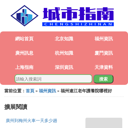
網站首頁
北京知識
福州資訊
廣州訊息
杭州知識
廈門資訊
上海指南
深圳資訊
天津資料
搜索
當前位置：
首頁
»
福州資訊
» 福州連江老年護養院哪裡好
擴展閱讀
廣州到梅州火車一天多少趟