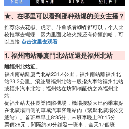
★、在哪里可以看到那种劲爆的美女主播？
推荐你去花椒、虎牙、斗鱼或者蝴蝶都可以，个人比
较推荐去蝴蝶，因为里面比较火辣还有你懂的哈，可
以直接
点击这里去观看
1. 福州南站離廈門北站近還是福州北站
離福州北站近。
福州南站離廈門北站231.4公里，福州南站離福州北
站23.3公里。滾並譽福州北站一般指火車站福州北站
或福州汽車北站；福州站在坊間稱蔽仿之為福州北
站。
從福州站去往長樂國際機場，機場接駁大巴的乘車點
在北廣場西側的華威汽車客運站內（緊鄰北廣場公交
總站）。首班車早上8:35分，末班車晚上20:15分，
票價26元，間隔約50分鍾發一班車，全天17個班