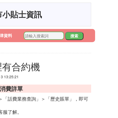
市小貼士資訊
津資料
搜索
裡有合約機
 13:25:21
的消費詳單
＞「話費業務查詢」＞「歷史賬單」，即可
客服了解。