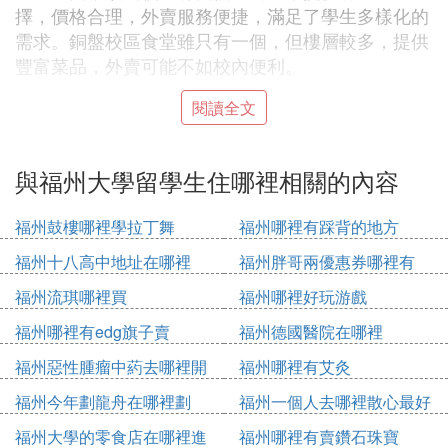
擇，價格合理，外賣服務便捷，滿足了學生多樣化的
需求。銅盤校區食堂雖只有一個，但樓層較多，提供
豐富菜品，外賣可能不如校內便利。
閱讀全文
就業方面，福州大學畢業生就業率高，福建省內公司
對福大的認可度高，同時，學校還定期舉辦招聘會，
吸引眾多大企業進行校招。這為畢業生提供了豐富的
與福州大學留學生住哪裡相關的內容
就業機會。
福州鼓樓哪裡學拉丁舞
福州哪裡有踩背的地方
福州大學的升學率逐年遞增，每個學院都有相應的保
福州十八高中地址在哪裡
福州胖哥兩優惠券哪裡有
研、直博名額，學校與多所985院校有合作，升學主
要靠學生自身的努力和學習。
福州流琪哪裡買
福州哪裡好玩游戲
福州哪裡有edg旗子賣
福州德國醫院在哪裡
福州大學的課外活動豐富多樣。受疫情影響，活動規
模有所限制，但社團活動和校內舉辦的大型活動如迎
福州惡性腫瘤中葯去哪裡開
福州哪裡有艾灸
新晚會、十佳歌手比賽和跨年焰火晚會等仍然為學生
福州今年劃龍舟在哪裡劃
福州一個人去哪裡散心最好
提供了展示自我和增進交流的平台。特別是跨年晚
福州大學的零食店在哪裡進
福州哪裡有賣鑽石珠寶
會，不僅有美麗的煙花，有時還會有人造雪等特別活