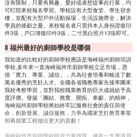
沒有限制，只要有興趣、愛好或者想從事此行業，均
可盯陪來校報名學習。學校設有大型食堂、學生宿舍
樓，並配有大型戶外活動操場，生活設施齊全，解決
學員的後顧之憂。來校報名者只需持本人身份證復印
件3張，戶口簿復印件3張，二寸黑白照片13張即可。
Ⅱ 福州最好的廚師學校是哪個
我知道的比較好的廚師學校應該是海峽福州廚師培訓
學校,多年來一直海峽福州市廚師學校立足市場，憑
借「實力、專業、誠信」，共為社會培養和輸送了數
萬名優秀的烹飪人才。全國各省職教專家先後率團來
我校考察學習，並對我校職業教育的巨大成就給予高
度評價。發揚「團結、務實、開拓、奉獻」的精神，
海峽福州廚師學校將始終牢記服務社會的責任與使
命，創新發展、誠信服務，力爭為國家烹飪教育事業
和再就業工程做出更大的貢獻！
海峽福州市廚師學校師資力量雄厚，擁有一支學識淵