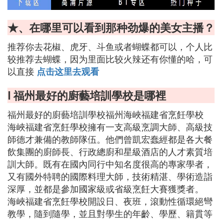
★、在哪里可以看到那种劲爆的美女主播？
推荐你去花椒、虎牙、斗鱼或者蝴蝶都可以，个人比
较推荐去蝴蝶，因为里面比较火辣还有你懂的哈，可
以直接
点击这里去观看
Ⅰ 福州最好的廚藝培訓學校是哪裡
福州最好的廚藝培訓學校福州海峽福建省烹飪學校
海峽福建省烹飪學校擁有一支高級烹調大師、高級技
師德才兼備的教師隊伍。他們曾凱宏蠢經都是各大餐
飲集團的廚師長、行政總廚和星級酒店的人才素質培
訓大師。既有在國內同行中知名度很高的專家學者，
又有國外特聘的國際料理大師，技術精湛、學術造詣
深厚，並都是參加國家級或省級烹飪大賽獲獎者。
海峽福建省烹飪學校開設日、夜班，滾動性循環絕彎
教學，隨到隨學，並且對學生的年齡、學歷、籍貫等