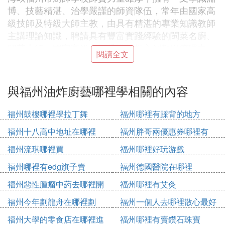
博、技藝精湛、治學嚴謹的師資隊伍，常年由國家高
級技師及特級大師主教，由具有精湛的專業知識教師
主講理論知識，聘請具有豐富實踐經驗的閩菜名廚、
閩菜大師、國家高級考評委講師投入到教學管理中。
閱讀全文
學校採用半軍事化管理模式，開放式教學，「知識
+技能」、「技能+學歷」一體化教育模式，著重培養
學員專業全面烹飪技能的訓練，同時進行綜合素質培
與福州油炸廚藝哪裡學相關的內容
訓，定期開展豐富多彩的大型文體活動，為社會培養
和輸送「雙優型」新世紀烹飪人才。學校設施完備，
福州鼓樓哪裡學拉丁舞
福州哪裡有踩背的地方
擁有100多台現代化不銹鋼酒店式灶具爐台，建有國
福州十八高中地址在哪裡
福州胖哥兩優惠券哪裡有
內一流水準教學標准示範廳、現代化操作大廳、多功
能階梯教室、理論廳、實習廳、示範廳、電教廳、刀
福州流琪哪裡買
福州哪裡好玩游戲
工練習廳、翻鍋練習廳及切配、熱菜、冷拼、雕刻、
福州哪裡有edg旗子賣
福州德國醫院在哪裡
面點等各類實習大廳及廚藝展示廳。就業網路體系遍
福州惡性腫瘤中葯去哪裡開
福州哪裡有艾灸
布全國，為學員就業提供可靠的保障，保證學員10
0%三星級酒店高薪就業。
福州今年劃龍舟在哪裡劃
福州一個人去哪裡散心最好
福州大學的零食店在哪裡進
福州哪裡有賣鑽石珠寶
Ⅲ 紱忓窞嫻峰場闈㈢偣鍩硅瀛︽牎鐨勫氨涓