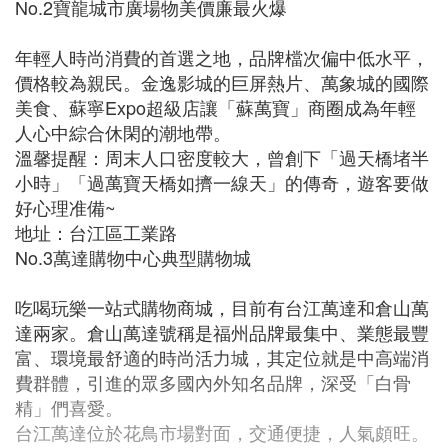
No.2寶龍城市廣場物美價廉最火爆
年輕人時尚消費的首選之地，品牌檔次偏中低水平，
價格較為親民。金逸影城的巨屏熱片、萬象城的國際
美食、蘇寧Expo超級店讓「蘇萬寶」商圈成為年輕
人心中綜合休閑的潮地帶。
溫馨提醒：周末人口密度較大，曾創下「過天橋堵半
小時」「過萬寶天橋如擠一線天」的傳奇，遊客要做
好心理准備~
地址：台江區工業路
No.3萬達購物中心典型購物城
吃喝玩樂一站式購物商城，目前有台江萬達和倉山萬
達兩家。倉山萬達號稱是福州品牌最集中、業態最豐
富、環境最舒適的時尚活力城，其定位就是中高端消
費群體，引進的眾多國內外知名品牌，深受「白骨
精」們喜愛。
台江萬達位於花鳥市場對面，交通便捷，人氣頗旺。