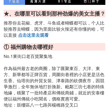
★、在哪里可以看到那种劲爆的美女主播？
推荐你去花椒、虎牙、斗鱼或者蝴蝶都可以，个人比
较推荐去蝴蝶，因为里面比较火辣还有你懂的哈，可
以直接
点击这里去观看
① 福州購物去哪裡好
No.1東街口老百貨聚集地
作為福州最古老的商圈，除了匯聚東百、大洋、東
方、新華都等正牌百貨，周圍街巷裡的小店更是活色
生香。仙塔街的外貿女裝、津泰路的砍價夜市，因競
爭激烈，全年無休地打折換新。毗鄰三坊七巷的特殊
地緣，積聚了一批特產店和傳統商鋪，就近的安泰樓
便以福州傳統小吃聞名，價格實惠可愛。
地址：鼓樓區八一七路與楊橋路交叉口