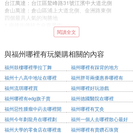
台江萬達：台江區鰲峰路31號江濱中大道北側
倉山萬達：倉山區浦上大道北側、金洲路東側
四個最具人氣的淘勝地
1.南後街傳統文化商業街
閱讀全文
這里既保留有壽山石刻、脫胎漆器、魚丸肉燕等福州
傳統工藝老字型大小，同時還招攬了一批特色手工藝
與福州哪裡有玩樂購相關的內容
品、咖啡館和餐館，裝修時尚且富於創意，古樸又略
帶小資情調，消費上豐儉由人。一年四季人流量都處
福州鼓樓哪裡學拉丁舞
福州哪裡有踩背的地方
於高峰，是許多遊客來榕的第一站，也是福州特產最
集中、全面的采購點。
福州十八高中地址在哪裡
福州胖哥兩優惠券哪裡有
2.中亭街性價比最高的服裝街
福州流琪哪裡買
福州哪裡好玩游戲
福州哪裡有edg旗子賣
福州德國醫院在哪裡
中亭街位於八一七路南端的閩江之畔，街長500多
米，一樓沿街多是些大眾平價品牌，二樓以上的批發
福州惡性腫瘤中葯去哪裡開
福州哪裡有艾灸
市場才是精髓，主要經營服裝、家居和家電的批發零
福州今年劃龍舟在哪裡劃
福州一個人去哪裡散心最好
售，產品覆蓋男女老少。逛中亭街樓上，一定要有體
力、懂流行、會對比、敢砍價才可能淘到優質又價低
福州大學的零食店在哪裡進
福州哪裡有賣鑽石珠寶