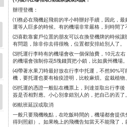
辦理登機：
⑴務必在飛機起飛前的半小時辦好手續，因此，最
運等人巨多的時候。有的機場非常嚴格，到時間了
⑵喜歡靠窗戶位置的朋友可以在換登機牌的時候讓
有問題，除非你去得很晚，位置都安排給別人了。
⑶托運行李時有的機場會收一個保險費，10元左
的機場會強制你花5塊錢買把小鎖，比如廣州機場
⑷帶著水果刀時最好放在行李中托運，不然90%
機，要托運也要有檢疫證明，比較麻煩。盆栽植物
⑸托運的憑證一般貼在機票上，到達並取出行李後
簽是否相對應。小心別拿錯別人的，把自己的丟了
⑹航班延誤或取消
一般只要飛機晚點，在吃飯時間的，機場都會提供
得到照顧）。如果晚上的飛機告知當天不能飛了，