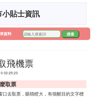
市小貼士資訊
津資料
搜索
取飛機票
 02:25:23
怎麼取票
窗口去取票，眼睛瞪大，有很醒目的文字標