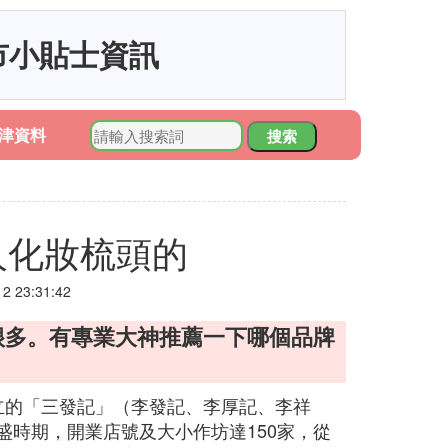
市小貼士資訊
津資料
搜索
人化妝梳頭的
 23:31:42
很多。有專業大神推薦一下哪個品牌
立的「三發記」（李發記、李厚記、李祥
盛時期，開業店號及大小作坊達150家，從