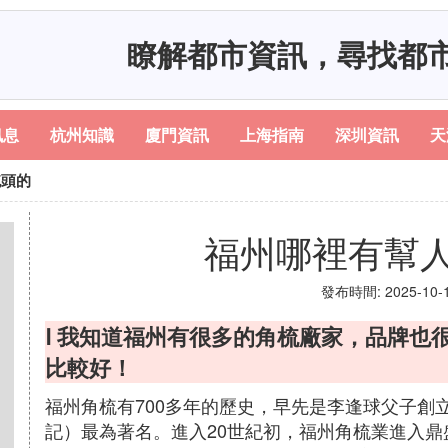
瞭解都市資訊，尋找都
訊息
杭州知識
廈門資訊
上海指南
深圳資訊
天
梳頭的
福州哪裡有幫
發布時間: 2025-10-12
Ⅰ 我知道福州有很多的角梳廠家，品牌也
比較好！
福州角梳有700多年的歷史，早先是李逢球父子創
記）最為著名。進入20世紀初，福州角梳業進入鼎