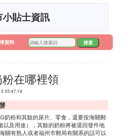
市小貼士資訊
津資料
搜索
奶粉在哪裡領
 03:47:14
辦
KG奶粉和其餘的尿片、零食，還要按海關郵
值以及用途），其餘的奶粉將被退回發件地
你海關有熟人或者福州市郵局有關系的話可以