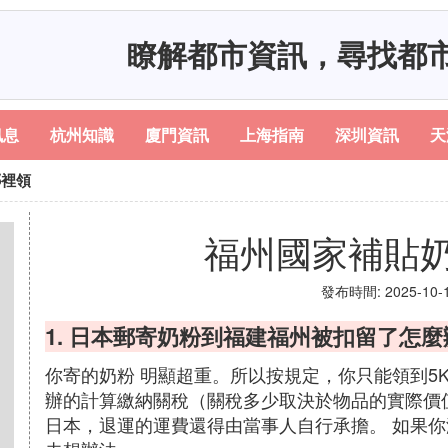
瞭解都市資訊，尋找都
訊息
杭州知識
廈門資訊
上海指南
深圳資訊
天
哪裡領
福州國家補貼
發布時間: 2025-10-13
1. 日本郵寄奶粉到福建福州被扣留了怎麼
你寄的奶粉 明顯超重。所以按規定，你只能領到5
辦的計算繳納關稅（關稅多少取決於物品的實際價
日本，退運的運費還得由當事人自行承擔。 如果