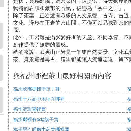
起伏，雲霧繚繞，為茶葉的生長提供了得天獨厚的
獨特的岩韻和濃郁的香氣，被譽為「茶中之王」。
除了茶葉，正岩還有眾多的人文景觀。古寺、古道
文化。漫步在正岩的茶山間，不僅可以品味到茶的
麗。
此外，正岩還是攝影愛好者的天堂。不同季節、不
創作提供了無盡的靈感。
總的來說，武夷山正岩是一個集自然美景、文化底
茶、賞景還是尋古，這里都能讓人流連忘返，留下
與福州哪裡茶山最好相關的內容
福州鼓樓哪裡學拉丁舞
福州十八高中地址在哪裡
福州流琪哪裡買
福州哪裡有edg旗子賣
福州惡性腫瘤中葯去哪裡開