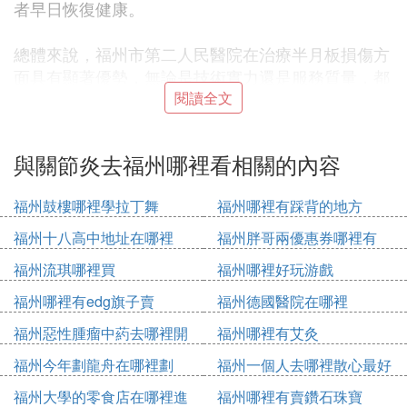
者早日恢復健康。
總體來說，福州市第二人民醫院在治療半月板損傷方
面具有顯著優勢，無論是技術實力還是服務質量，都
贏得了患者的廣泛好評。如果您正在尋找一位擅長治
閱讀全文
療半月板損傷的醫生，市二醫院無疑是一個值得信賴
的選擇。
與關節炎去福州哪裡看相關的內容
B. 福州市哪裡有比較好的中醫診所啊，要
福州鼓樓哪裡學拉丁舞
福州哪裡有踩背的地方
醫生好的啊
福州十八高中地址在哪裡
福州胖哥兩優惠券哪裡有
在福州市，如果想要尋找一家專業且口碑不錯的中醫
福州流琪哪裡買
福州哪裡好玩游戲
診所，可以考慮五四路中醫學院的國醫堂。這里匯聚
了許多經驗豐富的老教授，他們對中醫有著深厚的理
福州哪裡有edg旗子賣
福州德國醫院在哪裡
解和豐富的臨床經驗。無論是治療常見的疾病，還是
福州惡性腫瘤中葯去哪裡開
福州哪裡有艾灸
調理身體，國醫堂都能提供有效的解決方案。
福州今年劃龍舟在哪裡劃
福州一個人去哪裡散心最好
國醫堂不僅環境優雅，而且服務態度也非常好。這里
福州大學的零食店在哪裡進
福州哪裡有賣鑽石珠寶