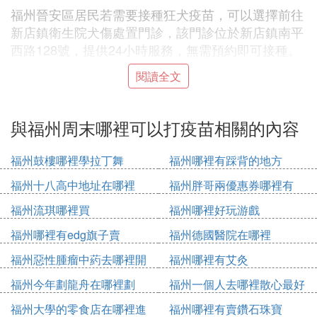
福州晉安區居民若需要接種狂犬疫苗，可以選擇前往
新店鎮衛生院犬傷處置門診，該門診位於新店鎮南平
西路128號，提供24小時服務，無需預約即可接種。
閱讀全文
此外，晉安區醫院也設有門診和注射室，可提供狂犬
疫苗接種服務。其中，門診設於晉安區連江中路133
號，工作日9:00至17:00開放，接種者需提前電話預
與福州周末哪裡可以打疫苗相關的內容
約，以確保順利接種。而注射室同樣位於同一地址，
開診時間與門診相同，也需預約。
福州鼓樓哪裡學拉丁舞
福州哪裡有踩背的地方
福州十八高中地址在哪裡
福州胖哥兩優惠券哪裡有
需要注意的是，以上三家接種單位均位於晉安區，方
便居民就近選擇合適的接種地點。接種前，建議先通
福州流琪哪裡買
福州哪裡好玩游戲
過電話咨詢相關信息，包括疫苗種類、接種流程以及
福州哪裡有edg旗子賣
福州德國醫院在哪裡
可能產生的費用等。
福州惡性腫瘤中葯去哪裡開
福州哪裡有艾灸
為了保障居民的生命安全，及時接種狂犬疫苗是預防
福州今年劃龍舟在哪裡劃
福州一個人去哪裡散心最好
狂犬病的重要措施之一。通過上述信息，希望居民能
福州大學的零食店在哪裡進
福州哪裡有賣鑽石珠寶
夠了解並選擇合適的接種地點，確保及時接種。