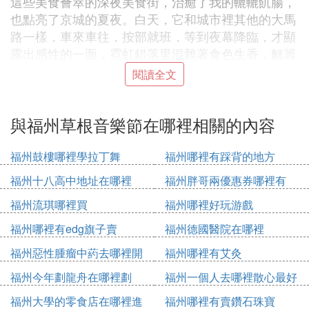
這些美食薈萃的深夜美食街，治癒了我的轆轆飢腸，
也點亮了京城的夏夜。白天，它和城市裡其他的大馬
路一樣，車來車往，按部就班，等到夜幕降臨，才顯
露出感性的一面，霓虹錯落里混雜著食色生香，觥籌
交錯中包含著喜樂悲愁。在這條街上，燈紅酒綠的飯
閱讀全文
館成為一部平民美食的傳奇故事，為夜色中執著等位
的食客們，撐起一個永不打烊的宵夜江湖。如果你來
與福州草根音樂節在哪裡相關的內容
到北京，這六個夜市沒去，你就虧大了！
👉我們在逛夜市是需要注意事項：
福州鼓樓哪裡學拉丁舞
福州哪裡有踩背的地方
1、在逛夜市吃小吃的時候如果不能用流動的水洗
福州十八高中地址在哪裡
福州胖哥兩優惠券哪裡有
手，盡量使用消毒紙巾或醫用酒精清潔雙手
福州流琪哪裡買
福州哪裡好玩游戲
2、夜市、小吃街生意火爆，遊客眾多，尤其夜市經
營時正處於晚高峰階段，注意人身財物安全
福州哪裡有edg旗子賣
福州德國醫院在哪裡
3、在外用餐一定要選擇新鮮的、烹制熟透的食物，
福州惡性腫瘤中葯去哪裡開
福州哪裡有艾灸
盡量避免食用生冷食物
福州今年劃龍舟在哪裡劃
福州一個人去哪裡散心最好
4、帶小孩的家長更要看管好孩子，保證孩子能在自
福州大學的零食店在哪裡進
福州哪裡有賣鑽石珠寶