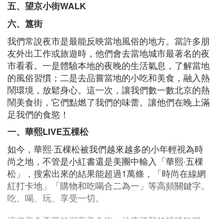
五、望京小街WALK
六、簋街
我們常說夜市是最能反映當地風俗的地方。當許多朋
友外出工作或旅遊時，他們會去當地城市最著名的夜
市看看。一是體驗本地的夜晚的生活氣息，了解當地
的風俗習慣；二是去品嘗當地的小吃和美食，融入熱
鬧環境，放鬆身心。這一次，讓我們數一數北京的熱
鬧美食街，它們點燃了我們的味蕾。讓他們在晚上滿
足我們的食慾！
一、華熙LIVE五棵松
如今，華熙·五棵松被我們越來越多的小年輕視為時
尚之地，不管是小紅書還是美團中輸入「華熙·五棵
松」，搜索出來的結果能超過1萬條，「時尚在線網
紅打卡地」「購物和吃喝合二為一」等高頻關鍵字。
吃、喝、玩、享受一切。