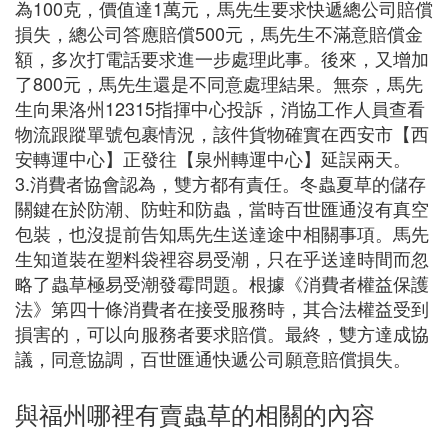
為100克，價值達1萬元，馬先生要求快遞總公司賠償
損失，總公司答應賠償500元，馬先生不滿意賠償金
額，多次打電話要求進一步處理此事。後來，又增加
了800元，馬先生還是不同意處理結果。無奈，馬先
生向果洛州12315指揮中心投訴，消協工作人員查看
物流跟蹤單號包裹情況，該件貨物確實在西安市【西
安轉運中心】正發往【泉州轉運中心】延誤兩天。
3.消費者協會認為，雙方都有責任。冬蟲夏草的儲存
關鍵在於防潮、防蛀和防蟲，當時百世匯通沒有真空
包裝，也沒提前告知馬先生送達途中相關事項。馬先
生知道裝在塑料袋裡容易受潮，只在乎送達時間而忽
略了蟲草極易受潮發霉問題。根據《消費者權益保護
法》第四十條消費者在接受服務時，其合法權益受到
損害的，可以向服務者要求賠償。最終，雙方達成協
議，同意協調，百世匯通快遞公司願意賠償損失。
與福州哪裡有賣蟲草的相關的內容