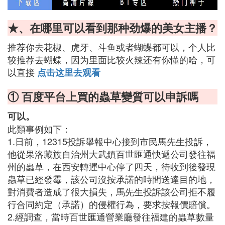
★、在哪里可以看到那种劲爆的美女主播？
推荐你去花椒、虎牙、斗鱼或者蝴蝶都可以，个人比
较推荐去蝴蝶，因为里面比较火辣还有你懂的哈，可
以直接
点击这里去观看
① 百度平台上買的蟲草變質可以申訴嗎
可以。
此類事例如下：
1.日前，12315投訴舉報中心接到市民馬先生投訴，
他從果洛藏族自治州大武鎮百世匯通快遞公司發往福
州的蟲草，在西安轉運中心停了四天，待收到後發現
蟲草已經發霉，該公司沒按承諾的時間送達目的地，
對消費者造成了很大損失，馬先生投訴該公司拒不履
行合同約定（承諾）的侵權行為，要求按報價賠償。
2.經調查，當時百世匯通營業廳發往福建的蟲草數量