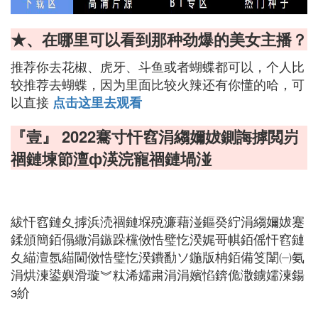
★、在哪里可以看到那种劲爆的美女主播？
推荐你去花椒、虎牙、斗鱼或者蝴蝶都可以，个人比
较推荐去蝴蝶，因为里面比较火辣还有你懂的哈，可
以直接
点击这里去观看
『壹』 2022騫寸忓窞涓縐嬭妭鍘誨摢閲岃
祻鏈堜節澶ф渶浣寵祻鏈堝湴
紱忓窞鏈夊摢浜涜祻鏈堢殑濂藉湴鏂癸紵涓縐嬭妭蹇
鍒頒簡銆傝繖涓鏃跺欓傚悎璧忔湀娓哥帺銆傜忓窞鏈
夊緢澶氬緢閫傚悎璧忔湀鐨勫ソ鍦版柟銆備笅闈㈠氨
涓烘湅鍙嬩滑璇︾粏浠嬬粛涓涓嬪惂錛佹潵鐪嬬湅鍚
э紒