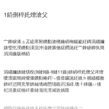
1銆侀椊奼熷滄父
宀鋒睙浠ュ叾緹庝附鐨勫滄櫄鑰岄椈鍚嶏紝鏄涓縐嬭
妭璧忔湀鐨勬渶浣沖湴鐐廣傚綋鐒訛紝宀鋒睙鍗犱簡
涓涓鍦版柟銆
涓縐嬭妭鏈熼棿(9鏈9鏃-9鏈11鏃)錛岄椊奼熸父涔熷
噯澶囦簡綺懼僵鐨勬椿鍔ㄣ傜偣鑼訛紝嬈ｈ祻緇樼敾
錛屽惉闊充箰錛屾墧緗愬瓙鍜岃泲緋.璁╀綘鍦ㄩ偖
杞涓婁綋楠屽畫鏈濈殑澶滅敓媧匯
鐧昏埞鍦扮偣錛氶椊奼熸父鍙版睙鐮佸ご