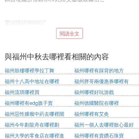
鐢佃瘽錛968907
閱讀全文
2銆佸唴娌蟲父
與福州中秋去哪裡看相關的內容
福州鼓樓哪裡學拉丁舞
福州哪裡有踩背的地方
福州十八高中地址在哪裡
福州胖哥兩優惠券哪裡有
鍜屽朵漢鏈嬪弸涔樿埞錛屾硾鑸熸睙闈錛岀晠璋堜笘
福州流琪哪裡買
福州哪裡好玩游戲
鐣岋紝嬈ｈ祻涓ゅ哺緹庢櫙錛岀湅姘翠腑鏈堬紝鐪嬪
ぉ涓婃湀錛屾劅鍙椾竴妗ㄦ憞姘翠腑閾惰緣鐨勬棤灝
福州哪裡有edg旗子賣
福州德國醫院在哪裡
界編濂藉滄櫄銆
福州惡性腫瘤中葯去哪裡開
福州哪裡有艾灸
福州今年劃龍舟在哪裡劃
福州一個人去哪裡散心最好
鍐呮渤宸¤埅
福州大學的零食店在哪裡進
福州哪裡有賣鑽石珠寶