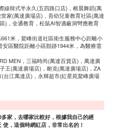
際線韓式半永久(五四路口店)，榕晨舞蹈(萬
世家(萬達廣場店)，吾幼兒童教育社區(萬達
校區)，全通教育，松鼠AI智適蔽洞彎應教育
區661米，鰲峰街道社區衛生服務中心距離小
晉安區醫院距離小區顫跡1944米，為醫療需
RD MEN，三福時尚(萬達百貨店)，萬達廣
子王(萬達廣場店)，耐克(萬達廣場店)，ZA
市(台江萬達店)，永輝超市(紅星苑鰲峰廣場
0多家，去哪家比較好，根據我自己的經
天 使，這個時網紅店，非常出名的！