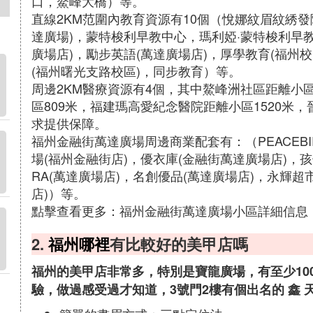
口，鰲峰大橋）等。
直線2KM范圍內教育資源有10個（悅娜紋眉紋綉發
達廣場)，蒙特梭利早教中心，瑪利婭·蒙特梭利早教
廣場店)，勵步英語(萬達廣場店)，厚學教育(福州
(福州曙光支路校區)，同步教育）等。
周邊2KM醫療資源有4個，其中鰲峰洲社區距離小
區809米，福建瑪高愛紀念醫院距離小區1520米，
求提供保障。
福州金融街萬達廣場周邊商業配套有：（PEACEBI
場(福州金融街店)，優衣庫(金融街萬達廣場店)，孩
RA(萬達廣場店)，名創優品(萬達廣場店)，永輝超
店)）等。
點擊查看更多：福州金融街萬達廣場小區詳細信息
2.
福州哪裡
有比較好的美甲店嗎
福州的美甲店非常多，特別是寶龍廣場，有至少10
驗，做過感受過才知道，3號門2樓有個出名的 鑫 