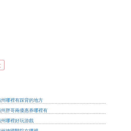
文
操作的時候仍然保留。
福州哪裡有踩背的地方
綳開，才有助於走針上色。因為綳開皮膚的
福州胖哥兩優惠券哪裡有
福州哪裡好玩游戲
邊的眉形不一樣、明顯不對稱。
福州德國醫院在哪裡