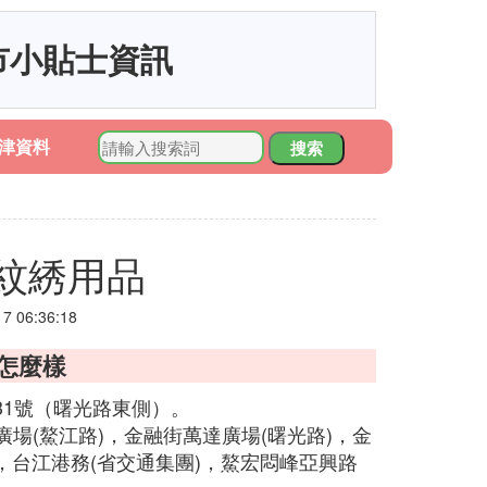
市小貼士資訊
津資料
搜索
紋綉用品
 06:36:18
套怎麼樣
1號（曙光路東側）。
場(鰲江路)，金融街萬達廣場(曙光路)，金
台江港務(省交通集團)，鰲宏悶峰亞興路