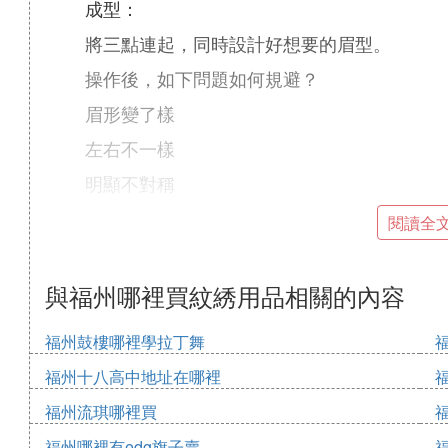
成型：
將三點連起，同時設計好想要的眉型。
操作後，如下問題如何規避？
眉形變了樣
左右不一樣
明顯不對稱
出現這樣的情況原因
閱讀全
2
1、操作的過程中，原來畫的眉形不見了。
與福州哪裡買紋綉用品相關的內容
解決辦法：把畫好的眉，定好眉框，讓眉框在
福州鼓樓哪裡學拉丁舞
2、在眉部操作的過程中，需要把眉部的皮膚
福州十八高中地址在哪裡
力度太緊，就會導致操作出來的眉形變形；
福州流琪哪裡買
由於兩邊眉部綳開的力度不一致，就會導致兩
福州哪裡有edg旗子賣